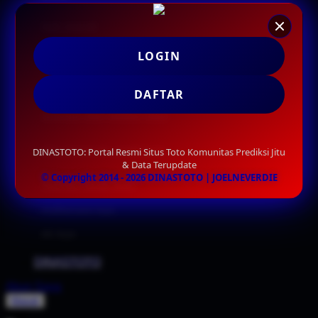
Moby
bak mandi
Momami
LOGIN
handuk
Mothercare
TOGEL LOGIN
Mustela
DAFTAR
My Buddy Tag
ayunan dan walker bayi
My K
alas bermain anak bayi
DINASTOTO: Portal Resmi Situs Toto Komunitas Prediksi Jitu
& Data Terupdate
N
© Copyright 2014 - 2026 DINASTOTO | JOELNEVERDIE
mainan anak bayi
Naif
mothercare toys
Nike
elc toys
Nordic Natural
DINASTOTO
Nuby
Akun Saya
Nuna
Masuk
Cari