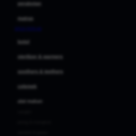
perabotan
Happy Tummy
Hauck
matras
Havaianas
SITUS TOTO 4D
Hegen
botol
Hot Wheels
sterilizer & warmers
Hybrid
I
soothers & teethers
Inlacta DHA
celemek
Interlac
alat makan
Ivenet
cangkir
J
piring & mangkuk
Jack N Jill
sendok & garpu