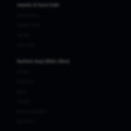
Beauty Barn
sepatu & kaus kaki
Bio Oil
sepatu bayi
Biolane
sepatu anak
Bite Fighters
sandal
Bizzi Growin
kaus kaki
Blackmores
fashion bayi (0bln-3thn)
Blooming Marvellous
atasan
Bonnels
bawahan
Bravado
gaun
Bruder
setelan
Brush Baby
jaket & kardigan
Buds Organics
aksesoris
Bugaboo