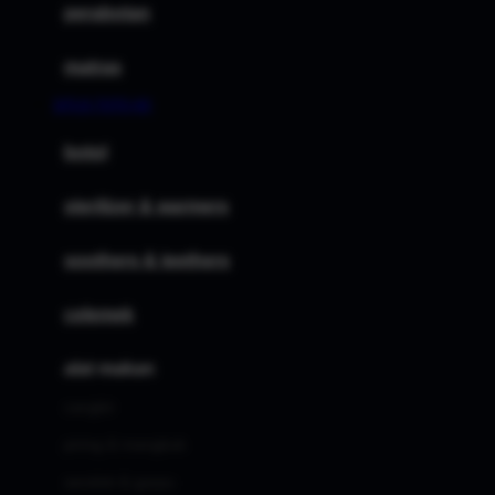
perabotan
Happy Tummy
Hauck
matras
Havaianas
SITUS TOTO 4D
Hegen
botol
Hot Wheels
sterilizer & warmers
Hybrid
I
soothers & teethers
Inlacta DHA
celemek
Interlac
alat makan
Ivenet
cangkir
J
piring & mangkuk
Jack N Jill
sendok & garpu