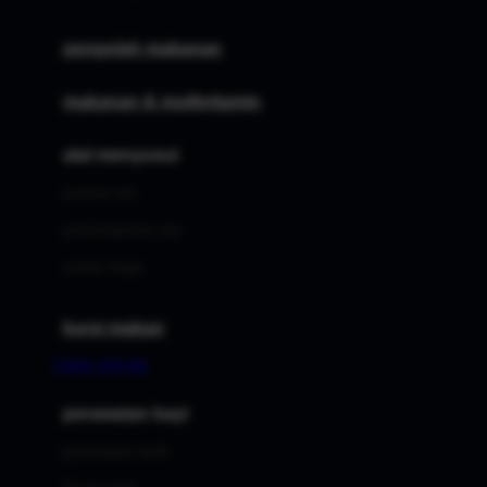
Joie
Joolz
pengolah makanan
Jujube
makanan & multivitamin
K
alat menyusui
Kiddycuts
pompa asi
Kumon
penyimpanan asi
L
cooler bags
Leapfrog
Leclerc
kursi makan
Lee Vierra
TOGEL ONLINE
Lillebaby
perawatan bayi
Little Bird Told Me
perawatan kulit
Little Miss Janis