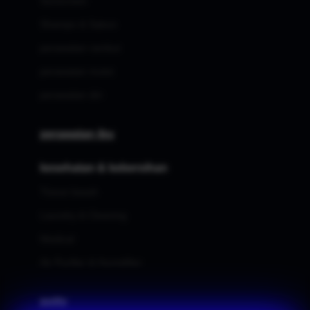
Sunscreen
London Taxi
Shampo & Sabun
Love To Dream
perawatan rambut
M
perawatan mulut
Magformers
perawatan diri
Mama's Choice
perawatan ibu
Mamas&Papas
Mamaway
kesehatan & kebersihan
Maxi Cosi
Tissue basah
Megabloks
Laundry & Cleaning
Micro
Medical
MiDeer
Air Purifier & Humidifier
Mimi & Lula
potty
Mini Monkey