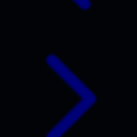
Twistshake
TY Toys
U
V
Veja
Vitaflow
Vtech
W
Waterland
Wellness
X