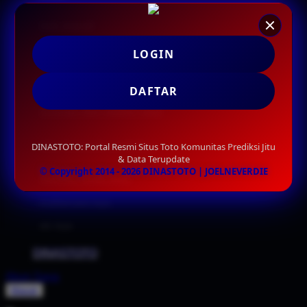
Moby
bak mandi
Momami
LOGIN
handuk
Mothercare
TOGEL LOGIN
Mustela
DAFTAR
My Buddy Tag
ayunan dan walker bayi
My K
alas bermain anak bayi
DINASTOTO: Portal Resmi Situs Toto Komunitas Prediksi Jitu
& Data Terupdate
N
© Copyright 2014 - 2026 DINASTOTO | JOELNEVERDIE
mainan anak bayi
Naif
mothercare toys
Nike
elc toys
Nordic Natural
DINASTOTO
Nuby
Akun Saya
Nuna
Masuk
Cari