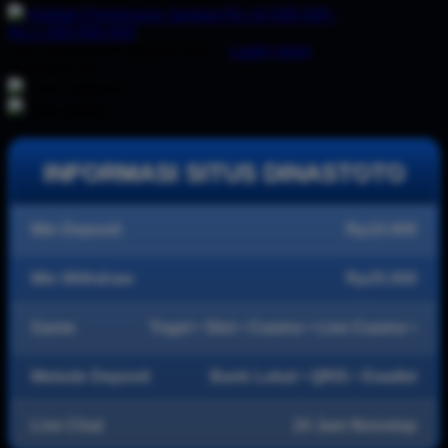
Hadiah Pemenang Jackpot
Rp.10.000.000
-
Q
Rp.1.000.000.000
Use Installment Options from
.
Laarn more
QV Baby
Available for :
home delivery
R
store pickup
Real Shades
INFORMASI SITUS DINASTOTO
Red Castle
Ribbon Madness
Min Deposit
Rp10.000
S
Min Withdraw
Rp25.000
Sebamed
Silver Cross
Game
Togel • Slot • Casino • Live Casino •
Simply Idea
Metode Deposit
Bank Lokal • QRIS • Ewallet
Skip Hop
Spectra
Live Chat
24 Jam Nonstop