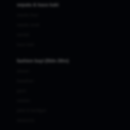
Beauty Barn
sepatu & kaus kaki
Bio Oil
sepatu bayi
Biolane
sepatu anak
Bite Fighters
sandal
Bizzi Growin
kaus kaki
Blackmores
fashion bayi (0bln-3thn)
Blooming Marvellous
atasan
Bonnels
bawahan
Bravado
gaun
Bruder
setelan
Brush Baby
jaket & kardigan
Buds Organics
aksesoris
Bugaboo