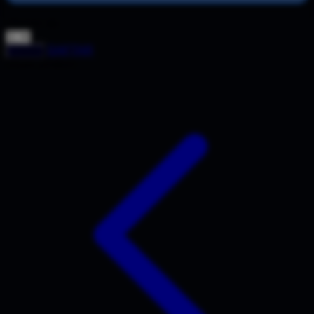
Squishmallows
choose qty
Starbooks
DAFTAR
Stick-O
LOGIN
Share product:
Stokke
Sudocrem
Sumimo
Sunnylife
Sun-Staches
Swimava
T
Tommee Tippee
Trunki
Tutti Bambini