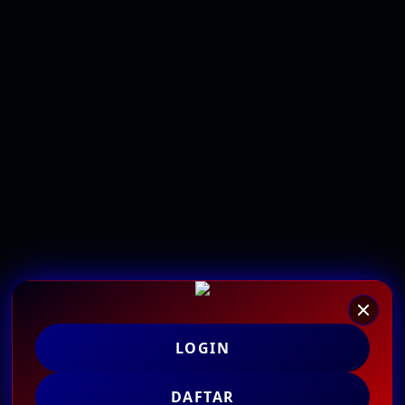
LOGIN
DAFTAR