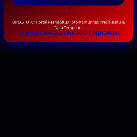
DINASTOTO: Portal Resmi Situs Toto Komunitas Prediksi Jitu &
Data Terupdate
© Copyright 2014 - 2026 DINASTOTO | JOELNEVERDIE