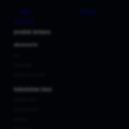
Asics
Aveeno
SITUS TOTO
produk terbaru
aksesoris
tas
kacamata
aksesoris rambut
kebutuhan bayi
pakaian tidur
set & terusan
piyama
bodysuits