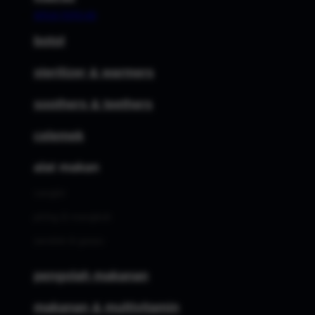
SITUS TOTO 4D
botol
sterilizer & warmers
soothers & teethers
celemek
alat makan
cangkir
piring & mangkuk
sendok & garpu
pengolah makanan
makanan & multivitamin