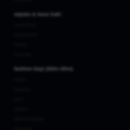
sepatu & kaus kaki
sepatu bayi
sepatu anak
sandal
kaus kaki
fashion bayi (0bln-3thn)
atasan
bawahan
gaun
setelan
jaket & kardigan
aksesoris