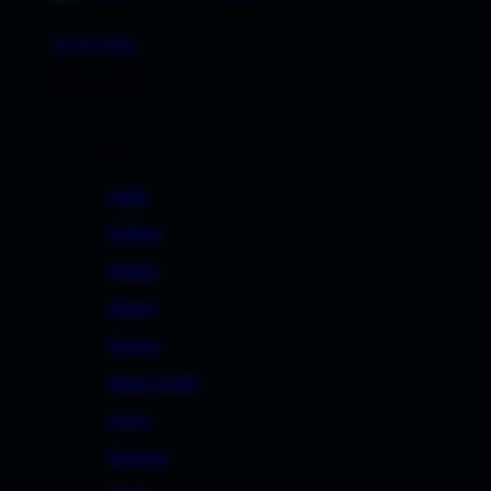
SITUS TOGEL
Brand A-Z
A
Addo
Adidas
Airfree
Alamii
Amara
Aqua Scale
Asics
Aveeno