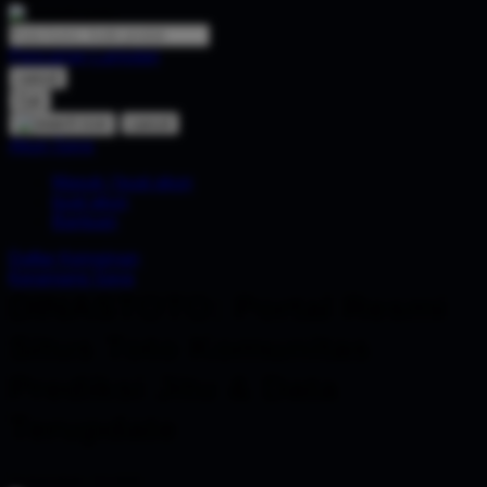
O
Oh Ma Grain
Pencarian Lanjutan
cancel
Okiedog
Cari
cancel
P
Akun Saya
Peachy
Masuk / buat akun
buat akun
Phil & Ted's
Bantuan
Philips Avent
Daftar Keinginan
Pigeon
Keranjang Saya
DINASTOTO: Portal Resmi
Playgro
Situs Toto Komunitas
Poled Global
Prediksi Jitu & Data
Ponycycle
Terupdate
Puma
Pureats
Serendah
10.000