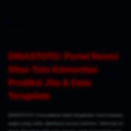
Share product:
DINASTOTO: Portal Resmi
Situs Toto Komunitas
Prediksi Jitu & Data
Terupdate
DINASTOTO menyediakan tabel rekapitulasi hasil keluaran
angka yang selalu diperbarui secara real-time. Informasi ini