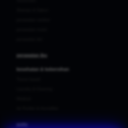
Sunscreen
London Taxi
Shampo & Sabun
Love To Dream
perawatan rambut
M
perawatan mulut
Magformers
perawatan diri
Mama's Choice
perawatan ibu
Mamas&Papas
Mamaway
kesehatan & kebersihan
Maxi Cosi
Tissue basah
Megabloks
Laundry & Cleaning
Micro
Medical
MiDeer
Air Purifier & Humidifier
Mimi & Lula
potty
Mini Monkey