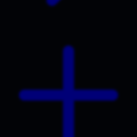
Xootz
Y
Yamatoya
Z
Zaxy
Zoggs
0-9
4Moms
59S