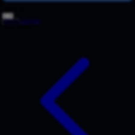
Squishmallows
choose qty
Starbooks
DAFTAR
Stick-O
LOGIN
Share product:
Stokke
Sudocrem
Sumimo
Sunnylife
Sun-Staches
Swimava
T
Tommee Tippee
Trunki
Tutti Bambini