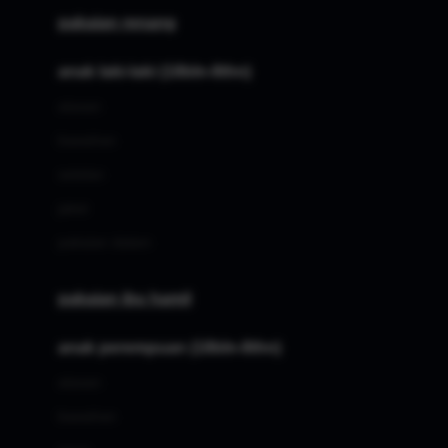
Buggygear
pakaian renang
Bumkins
anak laki-laki (18bln-8thn)
C
atasan
Cetaphil
bawahan
Chicco
setelan
Childlife
jaket
Clevamama
pakaian dalam
Cocolatte
Cottonseeds
pakaian ibu hamil
Cozy N Safe
anak perempuan (18bln-8thn)
Crane
atasan
Cybex
bawahan
D