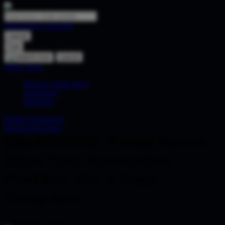
O
Oh Ma Grain
Pencarian Lanjutan
cancel
Okiedog
Cari
cancel
P
Akun Saya
Peachy
Masuk / buat akun
buat akun
Phil & Ted's
Bantuan
Philips Avent
Daftar Keinginan
Pigeon
Keranjang Saya
DINASTOTO: Portal Resmi
Playgro
Situs Toto Komunitas
Poled Global
Prediksi Jitu & Data
Ponycycle
Terupdate
Puma
Pureats
Serendah
10.000