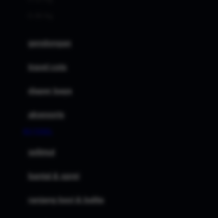
Felt So Sweet
0-36 Kg
Fisher Price
Flipper
gendongan
Friends Of Sally
travel cots
G
Gb
diaper bags
Geko
aksesoris
Graco
BO TOGEL
Gund
selimut
H
bantal & sprei
Habbie
Haenim
ranjang bayi & balita
Happy Horse