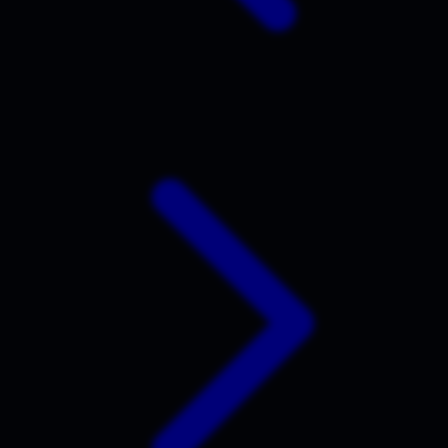
Twistshake
TY Toys
U
V
Veja
Vitaflow
Vtech
W
Waterland
Wellness
X