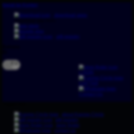
lewati ke Konten
download apps
download app from:
gift registry
Bahasa
ID
LOGIN
DAFTAR
Contact Us
Toggle Nav
about Kanmo Circle
gift registry
store finder
contact us