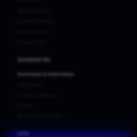
Sunscreen
London Taxi
Shampo & Sabun
Love To Dream
perawatan rambut
M
perawatan mulut
Magformers
perawatan diri
Mama's Choice
perawatan ibu
Mamas&Papas
Mamaway
kesehatan & kebersihan
Maxi Cosi
Tissue basah
Megabloks
Laundry & Cleaning
Micro
Medical
MiDeer
Air Purifier & Humidifier
Mimi & Lula
potty
Mini Monkey