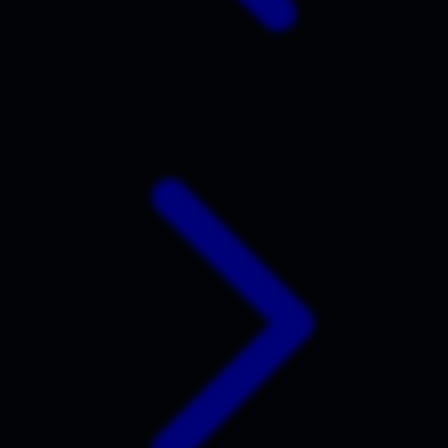
Twistshake
TY Toys
U
V
Veja
Vitaflow
Vtech
W
Waterland
Wellness
X