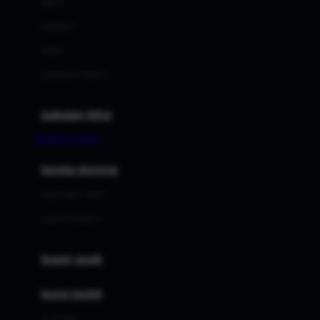
gaun
Dae Organics
setelan
Docare
jaket
Doona
pakaian dalam
Down To Earth
Drew
pakaian tidur
Dr. Brown's
BANDAR TOGEL
E
kereta dorong
ELC
bayi baru lahir
Ergobaby
usia 6 bulan+
Expert Care
koper anak
Ezyroller
kursi mobil
F
0-13 Kg