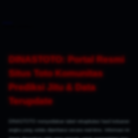
Share product:
DINASTOTO: Portal Resmi
Situs Toto Komunitas
Prediksi Jitu & Data
Terupdate
DINASTOTO menyediakan tabel rekapitulasi hasil keluaran
angka yang selalu diperbarui secara real-time. Informasi ini