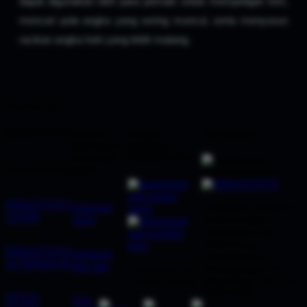
dapat digunakan oleh para pemain untuk mempelajari tren,
mencari pola angka yang sering muncul, serta menyusun
racikan angka hoki yang lebih matang.
Back to top
DINASTOTO
butuh
unduh
we accept
bantuan?
aplikasi
hubungi
DINASTOTO
kami
DINASTOTO
DINASTOTO
Direktorat Jenderal
hubungi
LOGIN
Perlindungan
kami
Konsumen dan
Tertib Niaga
DINASTOTO
bantuan
Kementerian
ALTERNATIF
dan faq
Perdagangan RI
ikuti kami di
WhatsApp: +62 123
media sosial
8888 8989
SITUS
021-