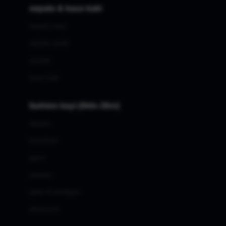
Beauty Barn
sepatu & kaus kaki
Bio Oil
sepatu bayi
Biolane
sepatu anak
Bite Fighters
sandal
Bizzi Growin
kaus kaki
Blackmores
fashion bayi (0bln-3thn)
Blooming Marvellous
atasan
Bonnels
bawahan
Bravado
gaun
Bruder
setelan
Brush Baby
jaket & kardigan
Buds Organics
aksesoris
Bugaboo