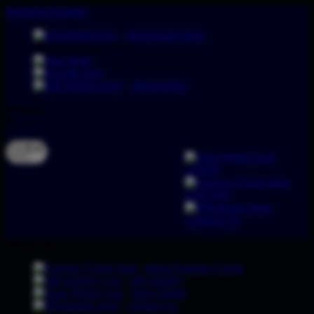
lewati ke Konten
download apps
download app from:
gift registry
Bahasa
ID
LOGIN
DAFTAR
Contact Us
Toggle Nav
about Kanmo Circle
gift registry
store finder
contact us