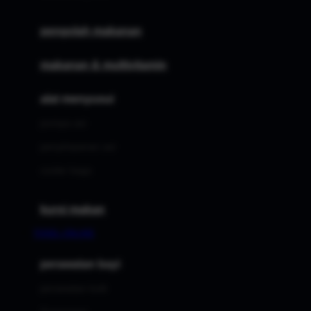
Joie
Joolz
pengolah makanan
Jujube
makanan & multivitamin
K
alat menyusui
Kiddycuts
pompa asi
Kumon
penyimpanan asi
L
cooler bags
Leapfrog
Leclerc
kursi makan
Lee Vierra
TOGEL ONLINE
Lillebaby
perawatan bayi
Little Bird Told Me
perawatan kulit
Little Miss Janis