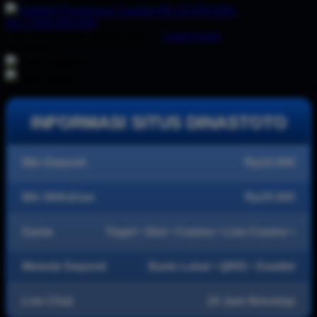
Hadiah Pemenang Jackpot
Rp.10.000.000
-
Q
Rp.1.000.000.000
Use Installment Options from
.
Laarn more
QV Baby
Available for :
home delivery
R
store pickup
Real Shades
INFORMASI SITUS DINASTOTO
Red Castle
Ribbon Madness
Min Deposit
Rp10.000
S
Min Withdraw
Rp25.000
Sebamed
Silver Cross
Game
Togel • Slot • Casino • Live Casino •
Simply Idea
Metode Deposit
Bank Lokal • QRIS • Ewallet
Skip Hop
Spectra
Live Chat
24 Jam Nonstop