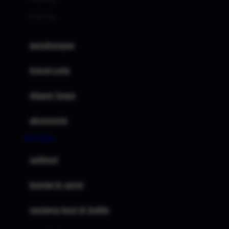
Felt So Sweet
0-36 Kg
Fisher Price
Flipper
gendongan
Friends Of Sally
travel cots
G
Gb
diaper bags
Geko
aksesoris
Graco
BO TOGEL
Gund
selimut
H
bantal & sprei
Habbie
Haenim
ranjang bayi & balita
Happy Horse