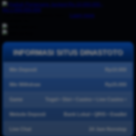
Hadiah Pemenang Jackpot
Rp.10.000.000
-
Q
Rp.1.000.000.000
Use Installment Options from
.
Laarn more
QV Baby
Available for :
home delivery
R
store pickup
Real Shades
INFORMASI SITUS DINASTOTO
Red Castle
Ribbon Madness
Min Deposit
Rp10.000
S
Min Withdraw
Rp25.000
Sebamed
Silver Cross
Game
Togel • Slot • Casino • Live Casino •
Simply Idea
Metode Deposit
Bank Lokal • QRIS • Ewallet
Skip Hop
Spectra
Live Chat
24 Jam Nonstop