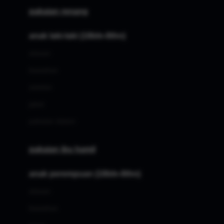
Buggygear
pakaian renang
Bumkins
anak laki-laki (18bln-8thn)
C
atasan
Cetaphil
bawahan
Chicco
setelan
Childlife
jaket
Clevamama
pakaian dalam
Cocolatte
Cottonseeds
pakaian ibu hamil
Cozy N Safe
anak perempuan (18bln-8thn)
Crane
atasan
Cybex
bawahan
D