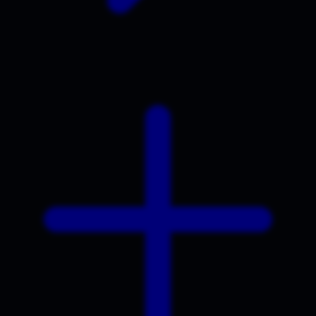
Xootz
Y
Yamatoya
Z
Zaxy
Zoggs
0-9
4Moms
59S