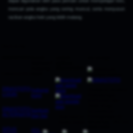
dapat digunakan oleh para pemain untuk mempelajari tren,
mencari pola angka yang sering muncul, serta menyusun
racikan angka hoki yang lebih matang.
Back to top
DINASTOTO
butuh
unduh
we accept
bantuan?
aplikasi
hubungi
DINASTOTO
kami
DINASTOTO
DINASTOTO
Direktorat Jenderal
hubungi
LOGIN
Perlindungan
kami
Konsumen dan
Tertib Niaga
DINASTOTO
bantuan
Kementerian
ALTERNATIF
dan faq
Perdagangan RI
ikuti kami di
WhatsApp: +62 123
media sosial
8888 8989
SITUS
021-