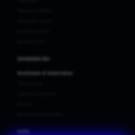
Sunscreen
London Taxi
Shampo & Sabun
Love To Dream
perawatan rambut
M
perawatan mulut
Magformers
perawatan diri
Mama's Choice
perawatan ibu
Mamas&Papas
Mamaway
kesehatan & kebersihan
Maxi Cosi
Tissue basah
Megabloks
Laundry & Cleaning
Micro
Medical
MiDeer
Air Purifier & Humidifier
Mimi & Lula
potty
Mini Monkey