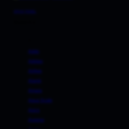
SITUS TOGEL
Brand A-Z
A
Addo
Adidas
Airfree
Alamii
Amara
Aqua Scale
Asics
Aveeno