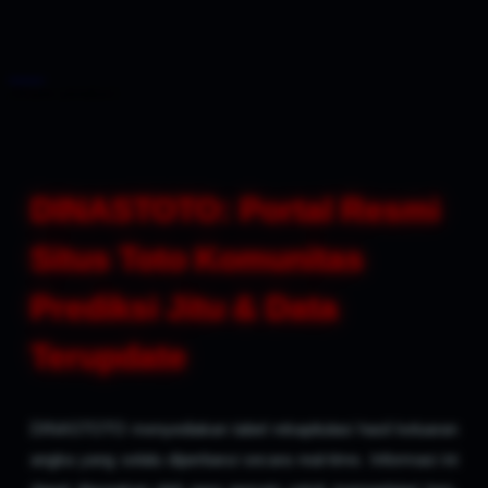
Share product:
DINASTOTO: Portal Resmi
Situs Toto Komunitas
Prediksi Jitu & Data
Terupdate
DINASTOTO menyediakan tabel rekapitulasi hasil keluaran
angka yang selalu diperbarui secara real-time. Informasi ini