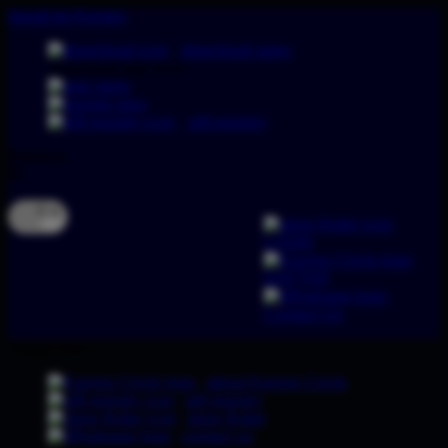
lewati ke Konten
download apps
download app from:
gift registry
Bahasa
ID
LOGIN
DAFTAR
Contact Us
Toggle Nav
about Kanmo Circle
gift registry
store finder
contact us