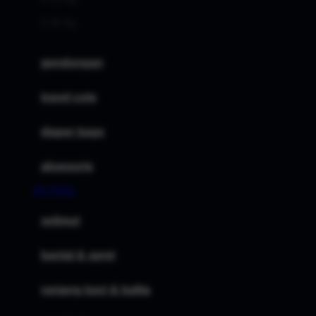
Felt So Sweet
0-36 Kg
Fisher Price
Flipper
gendongan
Friends Of Sally
travel cots
G
Gb
diaper bags
Geko
aksesoris
Graco
BO TOGEL
Gund
selimut
H
bantal & sprei
Habbie
Haenim
ranjang bayi & balita
Happy Horse