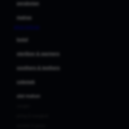
perabotan
Happy Tummy
Hauck
matras
Havaianas
SITUS TOTO 4D
Hegen
botol
Hot Wheels
sterilizer & warmers
Hybrid
I
soothers & teethers
Inlacta DHA
celemek
Interlac
alat makan
Ivenet
cangkir
J
piring & mangkuk
Jack N Jill
sendok & garpu