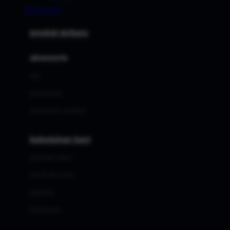
Awan
SITUS TOTO
Azetabio
produk terbaru
B
aksesoris
Baabaasheepz
tas
Babiators
kacamata
Baby Dove
aksesoris rambut
Baby Jogger
Baby Rovega
kebutuhan bayi
Babybee
pakaian tidur
Banana Boat
set & terusan
Banz
piyama
Barbie
bodysuits
Beaba