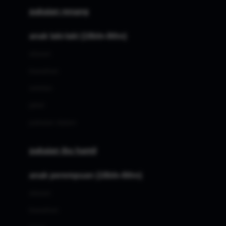
Buggygear
pakaian renang
Bumkins
anak laki-laki (18bln-8thn)
C
atasan
Cetaphil
bawahan
Chicco
setelan
Childlife
jaket
Clevamama
pakaian dalam
Cocolatte
Cottonseeds
pakaian ibu hamil
Cozy N Safe
anak perempuan (18bln-8thn)
Crane
atasan
Cybex
bawahan
D