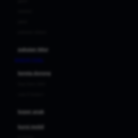
gaun
Dae Organics
setelan
Docare
jaket
Doona
pakaian dalam
Down To Earth
Drew
pakaian tidur
Dr. Brown's
BANDAR TOGEL
E
kereta dorong
ELC
bayi baru lahir
Ergobaby
usia 6 bulan+
Expert Care
koper anak
Ezyroller
kursi mobil
F
0-13 Kg