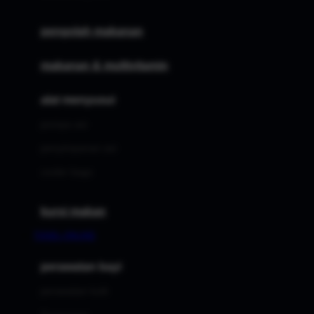
Joie
Joolz
pengolah makanan
Jujube
makanan & multivitamin
K
alat menyusui
Kiddycuts
pompa asi
Kumon
penyimpanan asi
L
cooler bags
Leapfrog
Leclerc
kursi makan
Lee Vierra
TOGEL ONLINE
Lillebaby
perawatan bayi
Little Bird Told Me
perawatan kulit
Little Miss Janis