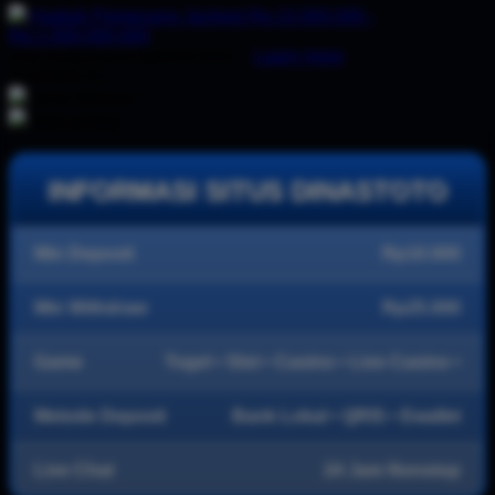
Hadiah Pemenang Jackpot
Rp.10.000.000
-
Q
Rp.1.000.000.000
Use Installment Options from
.
Laarn more
QV Baby
Available for :
home delivery
R
store pickup
Real Shades
INFORMASI SITUS DINASTOTO
Red Castle
Ribbon Madness
Min Deposit
Rp10.000
S
Min Withdraw
Rp25.000
Sebamed
Silver Cross
Game
Togel • Slot • Casino • Live Casino •
Simply Idea
Metode Deposit
Bank Lokal • QRIS • Ewallet
Skip Hop
Spectra
Live Chat
24 Jam Nonstop