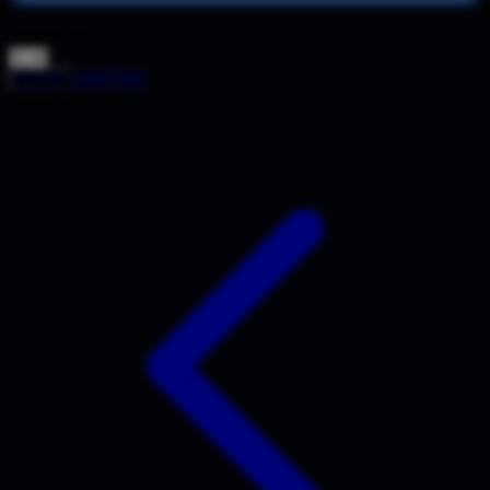
Squishmallows
choose qty
Starbooks
DAFTAR
Stick-O
LOGIN
Share product:
Stokke
Sudocrem
Sumimo
Sunnylife
Sun-Staches
Swimava
T
Tommee Tippee
Trunki
Tutti Bambini