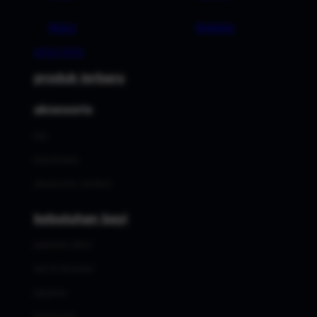
Asics
Aveeno
SITUS TOTO
produk terbaru
aksesoris
tas
kacamata
aksesoris rambut
kebutuhan bayi
pakaian tidur
set & terusan
piyama
bodysuits