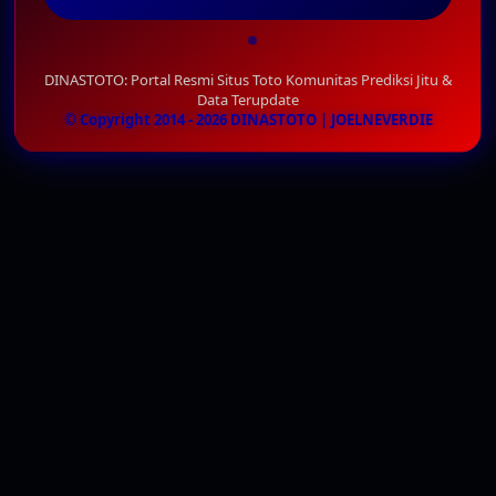
DINASTOTO: Portal Resmi Situs Toto Komunitas Prediksi Jitu &
Data Terupdate
© Copyright 2014 - 2026 DINASTOTO | JOELNEVERDIE