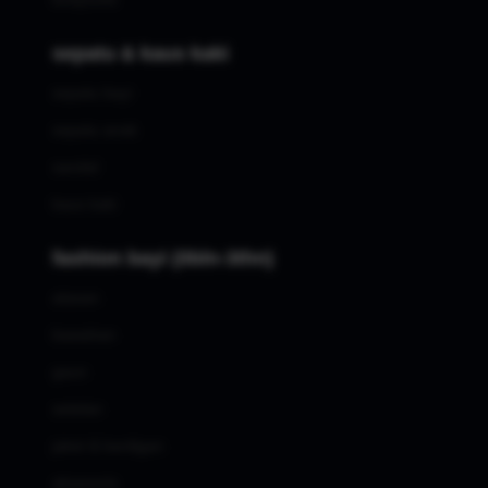
sepatu & kaus kaki
sepatu bayi
sepatu anak
sandal
kaus kaki
fashion bayi (0bln-3thn)
atasan
bawahan
gaun
setelan
jaket & kardigan
aksesoris