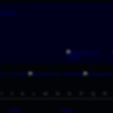
t registry
LOGIN
gift registry
store finder
I
J
K
L
M
N
O
P
Q
R
Airfree
Alamii