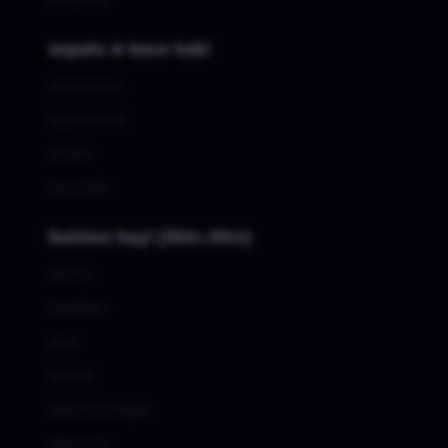
sepatu & kaus kaki
sepatu bayi
sepatu anak
sandal
kaus kaki
fashion bayi (0bln-3thn)
atasan
bawahan
gaun
setelan
jaket & kardigan
aksesoris