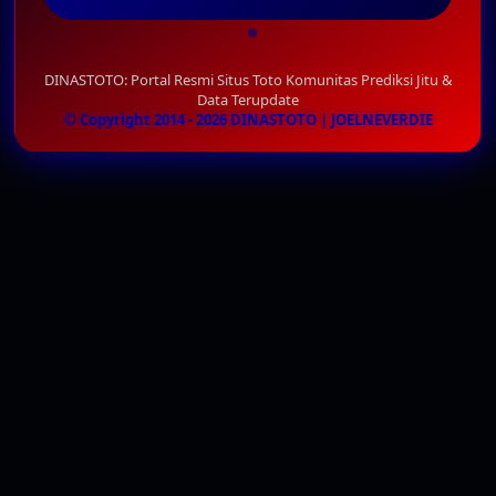
DINASTOTO: Portal Resmi Situs Toto Komunitas Prediksi Jitu &
Data Terupdate
© Copyright 2014 - 2026 DINASTOTO | JOELNEVERDIE