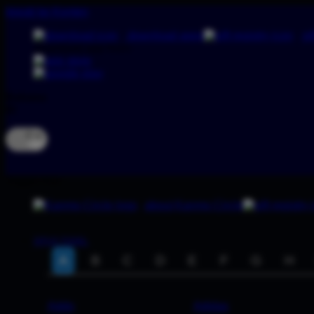
lewati ke Konten
download apps
gif
download app from:
Bahasa
ID
Toggle Nav
about Kanmo Circle
SITUS TOGEL
A
B
C
D
E
F
G
H
Addo
Adidas