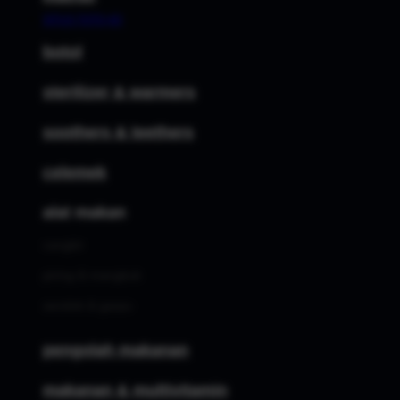
SITUS TOTO 4D
botol
sterilizer & warmers
soothers & teethers
celemek
alat makan
cangkir
piring & mangkuk
sendok & garpu
pengolah makanan
makanan & multivitamin