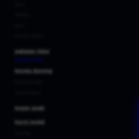
gaun
setelan
jaket
pakaian dalam
pakaian tidur
BANDAR TOGEL
kereta dorong
bayi baru lahir
usia 6 bulan+
koper anak
kursi mobil
0-13 Kg