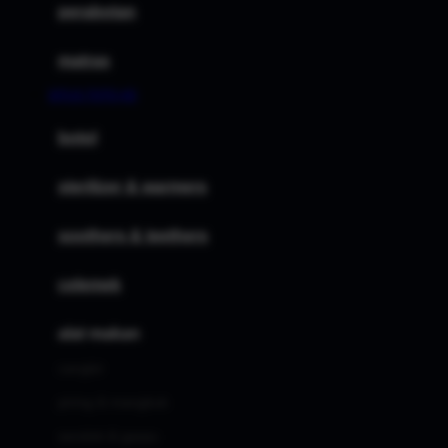
perabotan
Happy Tummy
Hauck
matras
Havaianas
SITUS TOTO 4D
Hegen
botol
Hot Wheels
sterilizer & warmers
Hybrid
I
soothers & teethers
Inlacta DHA
celemek
Interlac
alat makan
Ivenet
cangkir
J
piring & mangkuk
Jack N Jill
sendok & garpu