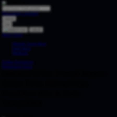
O
Oh Ma Grain
Pencarian Lanjutan
cancel
Okiedog
Cari
cancel
P
Akun Saya
Peachy
Masuk / buat akun
buat akun
Phil & Ted's
Bantuan
Philips Avent
Daftar Keinginan
Pigeon
Keranjang Saya
DINASTOTO: Portal Resmi
Playgro
Situs Toto Komunitas
Poled Global
Prediksi Jitu & Data
Ponycycle
Terupdate
Puma
Pureats
Serendah
10.000