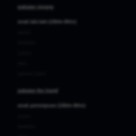
Buggygear
pakaian renang
Bumkins
anak laki-laki (18bln-8thn)
C
atasan
Cetaphil
bawahan
Chicco
setelan
Childlife
jaket
Clevamama
pakaian dalam
Cocolatte
Cottonseeds
pakaian ibu hamil
Cozy N Safe
anak perempuan (18bln-8thn)
Crane
atasan
Cybex
bawahan
D