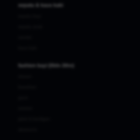
Beauty Barn
sepatu & kaus kaki
Bio Oil
sepatu bayi
Biolane
sepatu anak
Bite Fighters
sandal
Bizzi Growin
kaus kaki
Blackmores
fashion bayi (0bln-3thn)
Blooming Marvellous
atasan
Bonnels
bawahan
Bravado
gaun
Bruder
setelan
Brush Baby
jaket & kardigan
Buds Organics
aksesoris
Bugaboo