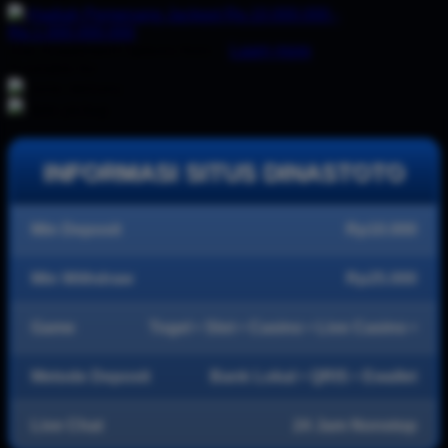
Hadiah Pemenang Jackpot
Rp.10.000.000
-
Q
Rp.1.000.000.000
Use Installment Options from
.
Laarn more
QV Baby
Available for :
home delivery
R
store pickup
Real Shades
INFORMASI SITUS DINASTOTO
Red Castle
Ribbon Madness
Min Deposit
Rp10.000
S
Min Withdraw
Rp25.000
Sebamed
Silver Cross
Game
Togel • Slot • Casino • Live Casino •
Simply Idea
Metode Deposit
Bank Lokal • QRIS • Ewallet
Skip Hop
Spectra
Live Chat
24 Jam Nonstop