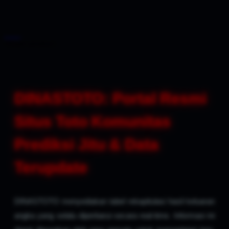
Share product:
DINASTOTO: Portal Resmi
Situs Toto Komunitas
Prediksi Jitu & Data
Terupdate
DINASTOTO menyediakan tabel rekapitulasi hasil keluaran
angka yang selalu diperbarui secara real-time. Informasi ini