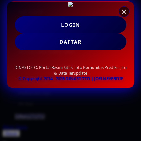
Moby
bak mandi
Momami
LOGIN
handuk
Mothercare
TOGEL LOGIN
Mustela
DAFTAR
My Buddy Tag
ayunan dan walker bayi
My K
alas bermain anak bayi
DINASTOTO: Portal Resmi Situs Toto Komunitas Prediksi Jitu
& Data Terupdate
N
© Copyright 2014 - 2026 DINASTOTO | JOELNEVERDIE
mainan anak bayi
Naif
mothercare toys
Nike
elc toys
Nordic Natural
DINASTOTO
Nuby
Akun Saya
Nuna
Masuk
Cari