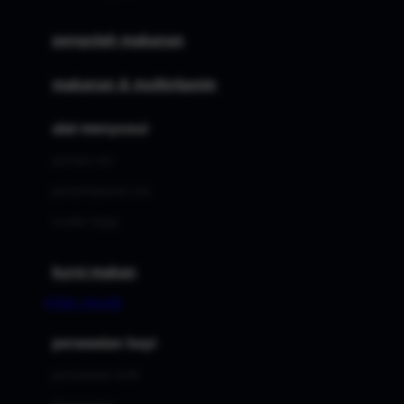
Joie
Joolz
pengolah makanan
Jujube
makanan & multivitamin
K
alat menyusui
Kiddycuts
pompa asi
Kumon
penyimpanan asi
L
cooler bags
Leapfrog
Leclerc
kursi makan
Lee Vierra
TOGEL ONLINE
Lillebaby
perawatan bayi
Little Bird Told Me
perawatan kulit
Little Miss Janis