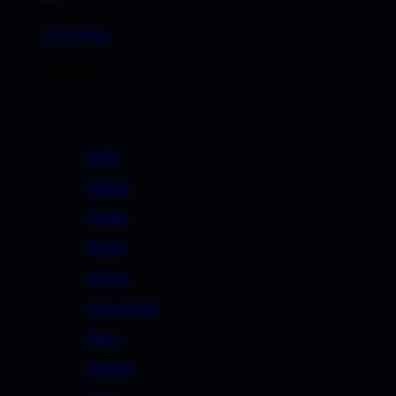
SITUS TOGEL
Brand A-Z
A
Addo
Adidas
Airfree
Alamii
Amara
Aqua Scale
Asics
Aveeno