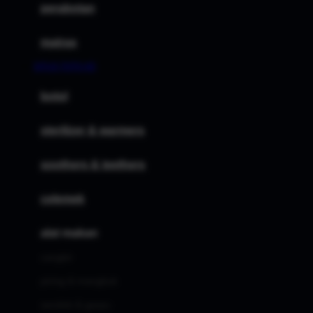
perabotan
Happy Tummy
Hauck
matras
Havaianas
SITUS TOTO 4D
Hegen
botol
Hot Wheels
sterilizer & warmers
Hybrid
I
soothers & teethers
Inlacta DHA
celemek
Interlac
alat makan
Ivenet
cangkir
J
piring & mangkuk
Jack N Jill
sendok & garpu