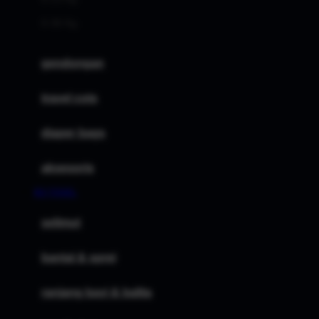
Felt So Sweet
0-36 Kg
Fisher Price
Flipper
gendongan
Friends Of Sally
travel cots
G
Gb
diaper bags
Geko
aksesoris
Graco
BO TOGEL
Gund
selimut
H
bantal & sprei
Habbie
Haenim
ranjang bayi & balita
Happy Horse