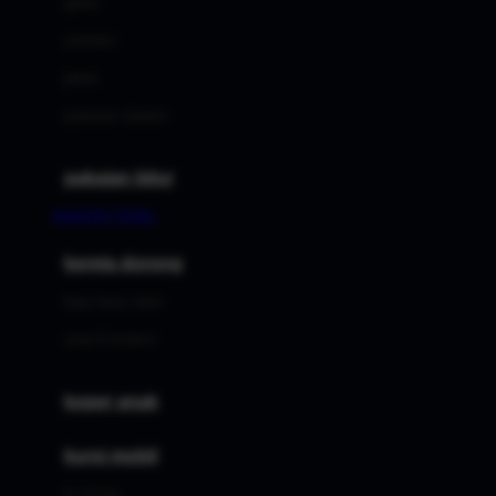
gaun
Dae Organics
setelan
Docare
jaket
Doona
pakaian dalam
Down To Earth
Drew
pakaian tidur
Dr. Brown's
BANDAR TOGEL
E
kereta dorong
ELC
bayi baru lahir
Ergobaby
usia 6 bulan+
Expert Care
koper anak
Ezyroller
kursi mobil
F
0-13 Kg