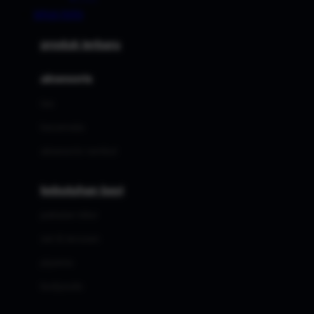
Awan
SITUS TOTO
Azetabio
produk terbaru
B
aksesoris
Baabaasheepz
tas
Babiators
kacamata
Baby Dove
aksesoris rambut
Baby Jogger
Baby Rovega
kebutuhan bayi
Babybee
pakaian tidur
Banana Boat
set & terusan
Banz
piyama
Barbie
bodysuits
Beaba