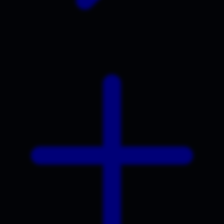
Xootz
Y
Yamatoya
Z
Zaxy
Zoggs
0-9
4Moms
59S