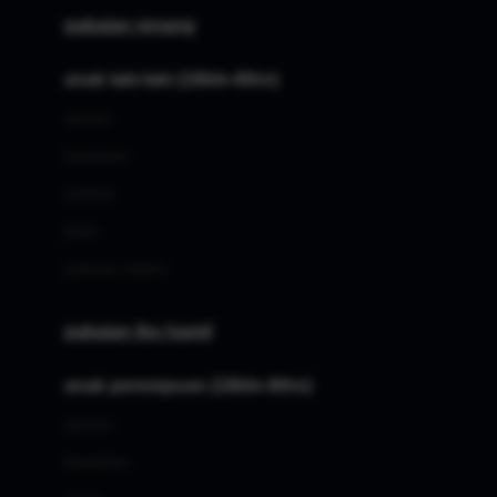
Buggygear
pakaian renang
Bumkins
anak laki-laki (18bln-8thn)
C
atasan
Cetaphil
bawahan
Chicco
setelan
Childlife
jaket
Clevamama
pakaian dalam
Cocolatte
Cottonseeds
pakaian ibu hamil
Cozy N Safe
anak perempuan (18bln-8thn)
Crane
atasan
Cybex
bawahan
D