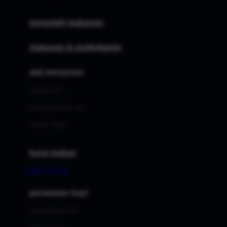
Joie
Joolz
pengolah makanan
Jujube
makanan & multivitamin
K
alat menyusui
Kiddycuts
pompa asi
Kumon
penyimpanan asi
L
cooler bags
Leapfrog
Leclerc
kursi makan
Lee Vierra
TOGEL ONLINE
Lillebaby
perawatan bayi
Little Bird Told Me
perawatan kulit
Little Miss Janis