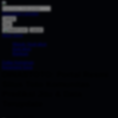
O
Oh Ma Grain
Pencarian Lanjutan
cancel
Okiedog
Cari
cancel
P
Akun Saya
Peachy
Masuk / buat akun
buat akun
Phil & Ted's
Bantuan
Philips Avent
Daftar Keinginan
Pigeon
Keranjang Saya
DINASTOTO: Portal Resmi
Playgro
Situs Toto Komunitas
Poled Global
Prediksi Jitu & Data
Ponycycle
Terupdate
Puma
Pureats
Serendah
10.000