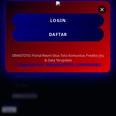
Moby
bak mandi
Momami
LOGIN
handuk
Mothercare
TOGEL LOGIN
Mustela
DAFTAR
My Buddy Tag
ayunan dan walker bayi
My K
alas bermain anak bayi
DINASTOTO: Portal Resmi Situs Toto Komunitas Prediksi Jitu
& Data Terupdate
N
© Copyright 2014 - 2026 DINASTOTO | JOELNEVERDIE
mainan anak bayi
Naif
mothercare toys
Nike
elc toys
Nordic Natural
DINASTOTO
Nuby
Akun Saya
Nuna
Masuk
Cari