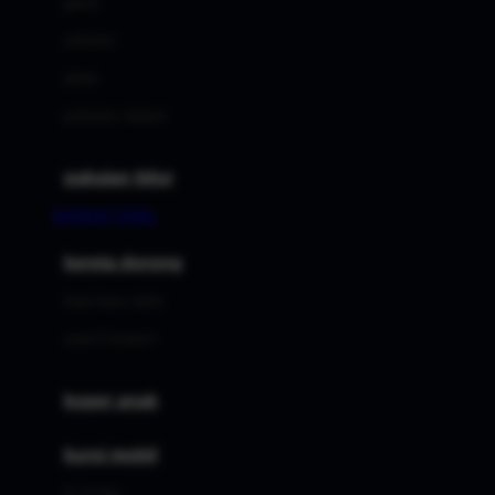
gaun
Dae Organics
setelan
Docare
jaket
Doona
pakaian dalam
Down To Earth
Drew
pakaian tidur
Dr. Brown's
BANDAR TOGEL
E
kereta dorong
ELC
bayi baru lahir
Ergobaby
usia 6 bulan+
Expert Care
koper anak
Ezyroller
kursi mobil
F
0-13 Kg