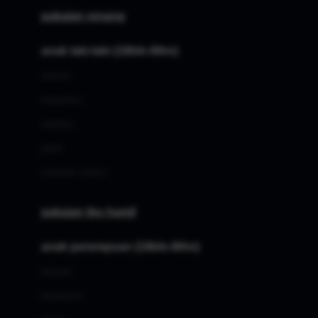
Buggygear
pakaian renang
Bumkins
anak laki-laki (18bln-8thn)
C
atasan
Cetaphil
bawahan
Chicco
setelan
Childlife
jaket
Clevamama
pakaian dalam
Cocolatte
Cottonseeds
pakaian ibu hamil
Cozy N Safe
anak perempuan (18bln-8thn)
Crane
atasan
Cybex
bawahan
D