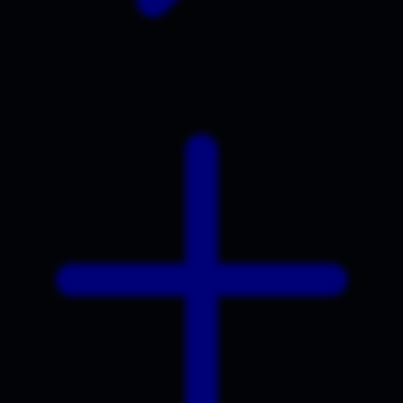
Xootz
Y
Yamatoya
Z
Zaxy
Zoggs
0-9
4Moms
59S