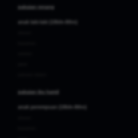
Buggygear
pakaian renang
Bumkins
anak laki-laki (18bln-8thn)
C
atasan
Cetaphil
bawahan
Chicco
setelan
Childlife
jaket
Clevamama
pakaian dalam
Cocolatte
Cottonseeds
pakaian ibu hamil
Cozy N Safe
anak perempuan (18bln-8thn)
Crane
atasan
Cybex
bawahan
D