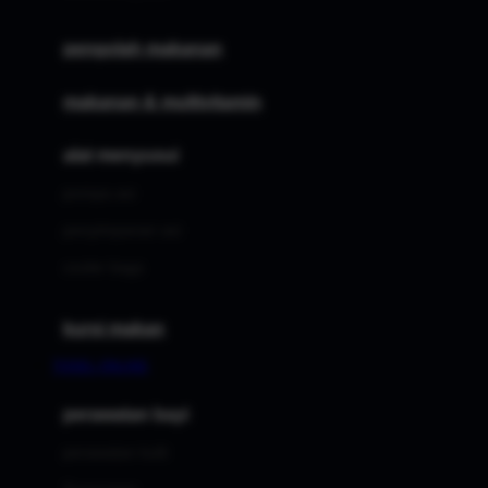
Joie
Joolz
pengolah makanan
Jujube
makanan & multivitamin
K
alat menyusui
Kiddycuts
pompa asi
Kumon
penyimpanan asi
L
cooler bags
Leapfrog
Leclerc
kursi makan
Lee Vierra
TOGEL ONLINE
Lillebaby
perawatan bayi
Little Bird Told Me
perawatan kulit
Little Miss Janis