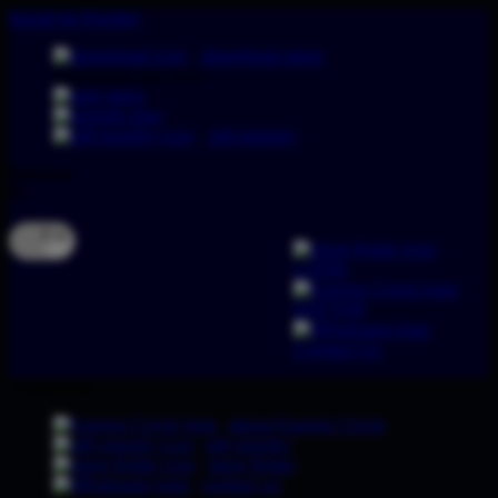
lewati ke Konten
download apps
download app from:
gift registry
Bahasa
ID
LOGIN
DAFTAR
Contact Us
Toggle Nav
about Kanmo Circle
gift registry
store finder
contact us