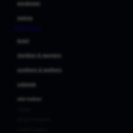
perabotan
Happy Tummy
Hauck
matras
Havaianas
SITUS TOTO 4D
Hegen
botol
Hot Wheels
sterilizer & warmers
Hybrid
I
soothers & teethers
Inlacta DHA
celemek
Interlac
alat makan
Ivenet
cangkir
J
piring & mangkuk
Jack N Jill
sendok & garpu