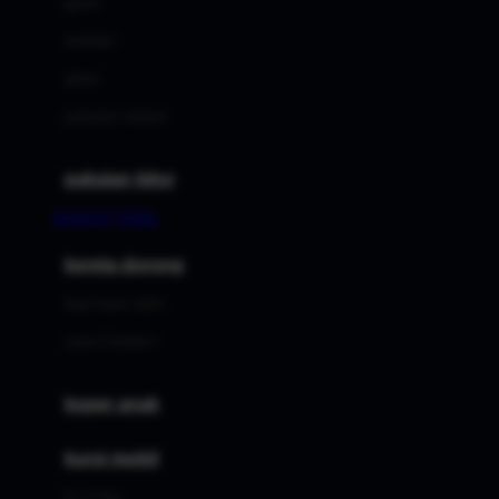
gaun
Dae Organics
setelan
Docare
jaket
Doona
pakaian dalam
Down To Earth
Drew
pakaian tidur
Dr. Brown's
BANDAR TOGEL
E
kereta dorong
ELC
bayi baru lahir
Ergobaby
usia 6 bulan+
Expert Care
koper anak
Ezyroller
kursi mobil
F
0-13 Kg