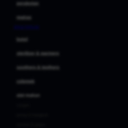
perabotan
Happy Tummy
Hauck
matras
Havaianas
SITUS TOTO 4D
Hegen
botol
Hot Wheels
sterilizer & warmers
Hybrid
I
soothers & teethers
Inlacta DHA
celemek
Interlac
alat makan
Ivenet
cangkir
J
piring & mangkuk
Jack N Jill
sendok & garpu