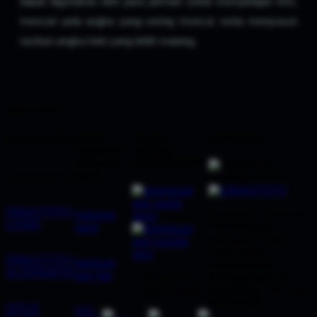
dapat digunakan oleh para pemain untuk mempelajari tren,
mencari pola angka yang sering muncul, serta menyusun
racikan angka hoki yang lebih matang.
Back to top
DINASTOTO
butuh
unduh
we accept
bantuan?
aplikasi
hubungi
DINASTOTO
kami
DINASTOTO
DINASTOTO
Direktorat Jenderal
hubungi
LOGIN
Perlindungan
kami
Konsumen dan
Tertib Niaga
DINASTOTO
bantuan
Kementerian
ALTERNATIF
dan faq
Perdagangan RI
ikuti kami di
WhatsApp: +62 123
media sosial
8888 8989
SITUS
021-