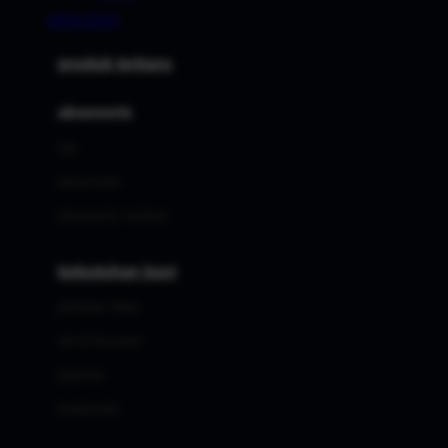
Awan
SITUS TOTO
Azetabio
produk terbaru
B
aksesoris
Baabaasheepz
tas
Babiators
kacamata
Baby Dove
aksesoris rambut
Baby Jogger
Baby Rovega
kebutuhan bayi
Babybee
pakaian tidur
Banana Boat
set & terusan
Banz
piyama
Barbie
bodysuits
Beaba