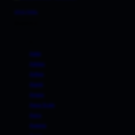
SITUS TOGEL
Brand A-Z
A
Addo
Adidas
Airfree
Alamii
Amara
Aqua Scale
Asics
Aveeno