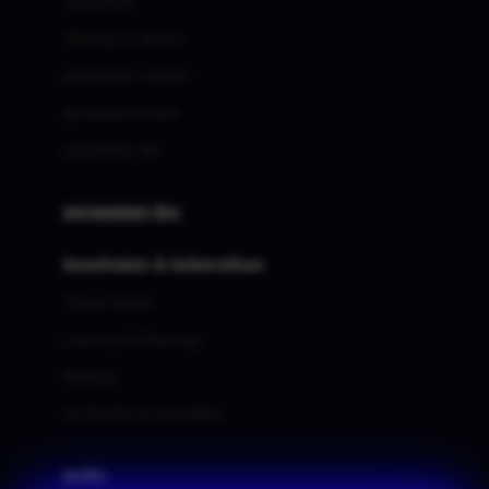
Sunscreen
London Taxi
Shampo & Sabun
Love To Dream
perawatan rambut
M
perawatan mulut
Magformers
perawatan diri
Mama's Choice
perawatan ibu
Mamas&Papas
Mamaway
kesehatan & kebersihan
Maxi Cosi
Tissue basah
Megabloks
Laundry & Cleaning
Micro
Medical
MiDeer
Air Purifier & Humidifier
Mimi & Lula
potty
Mini Monkey