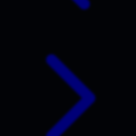
Twistshake
TY Toys
U
V
Veja
Vitaflow
Vtech
W
Waterland
Wellness
X