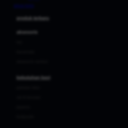
Awan
SITUS TOTO
Azetabio
produk terbaru
B
aksesoris
Baabaasheepz
tas
Babiators
kacamata
Baby Dove
aksesoris rambut
Baby Jogger
Baby Rovega
kebutuhan bayi
Babybee
pakaian tidur
Banana Boat
set & terusan
Banz
piyama
Barbie
bodysuits
Beaba