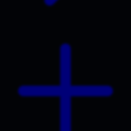
Xootz
Y
Yamatoya
Z
Zaxy
Zoggs
0-9
4Moms
59S