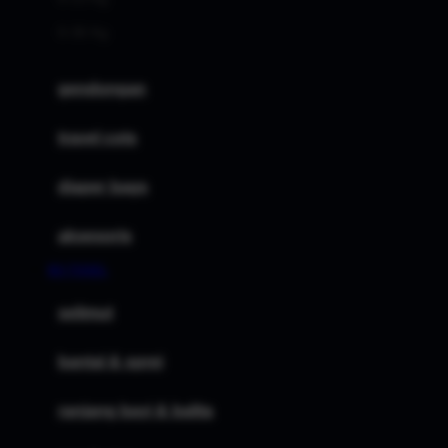
Felt So Sweet
0-36 Kg
Fisher Price
Flipper
gendongan
Friends Of Sally
travel cots
G
Gb
diaper bags
Geko
aksesoris
Graco
BO TOGEL
Gund
selimut
H
bantal & sprei
Habbie
Haenim
ranjang bayi & balita
Happy Horse