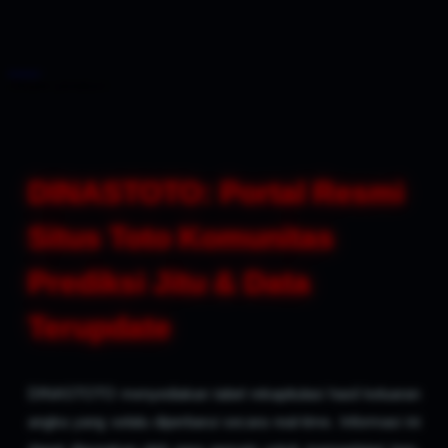
Share product:
DINASTOTO: Portal Resmi
Situs Toto Komunitas
Prediksi Jitu & Data
Terupdate
DINASTOTO menyediakan tabel rekapitulasi hasil keluaran
angka yang selalu diperbarui secara real-time. Informasi ini