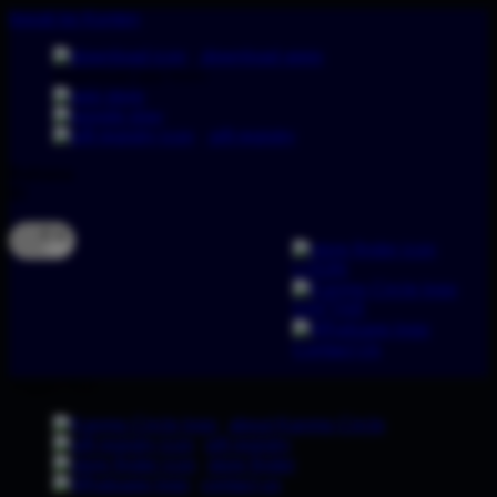
lewati ke Konten
download apps
download app from:
gift registry
Bahasa
ID
LOGIN
DAFTAR
Contact Us
Toggle Nav
about Kanmo Circle
gift registry
store finder
contact us