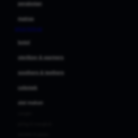
perabotan
Happy Tummy
Hauck
matras
Havaianas
SITUS TOTO 4D
Hegen
botol
Hot Wheels
sterilizer & warmers
Hybrid
I
soothers & teethers
Inlacta DHA
celemek
Interlac
alat makan
Ivenet
cangkir
J
piring & mangkuk
Jack N Jill
sendok & garpu