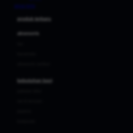
Awan
SITUS TOTO
Azetabio
produk terbaru
B
aksesoris
Baabaasheepz
tas
Babiators
kacamata
Baby Dove
aksesoris rambut
Baby Jogger
Baby Rovega
kebutuhan bayi
Babybee
pakaian tidur
Banana Boat
set & terusan
Banz
piyama
Barbie
bodysuits
Beaba