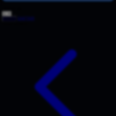
Squishmallows
choose qty
Starbooks
DAFTAR
Stick-O
LOGIN
Share product:
Stokke
Sudocrem
Sumimo
Sunnylife
Sun-Staches
Swimava
T
Tommee Tippee
Trunki
Tutti Bambini