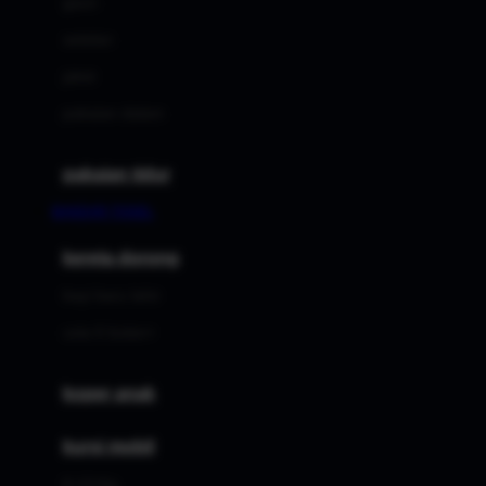
gaun
Dae Organics
setelan
Docare
jaket
Doona
pakaian dalam
Down To Earth
Drew
pakaian tidur
Dr. Brown's
BANDAR TOGEL
E
kereta dorong
ELC
bayi baru lahir
Ergobaby
usia 6 bulan+
Expert Care
koper anak
Ezyroller
kursi mobil
F
0-13 Kg