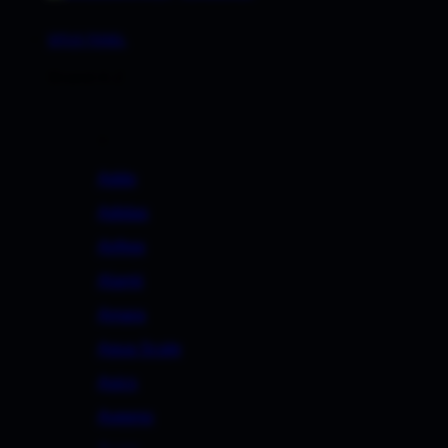
SITUS TOGEL
Brand A-Z
A
Addo
Adidas
Airfree
Alamii
Amara
Aqua Scale
Asics
Aveeno