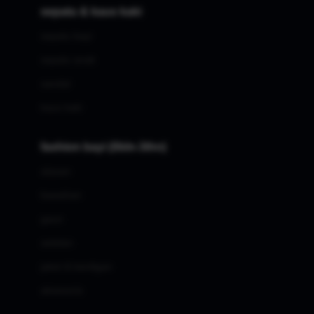
Beauty Barn
sepatu & kaus kaki
Bio Oil
sepatu bayi
Biolane
sepatu anak
Bite Fighters
sandal
Bizzi Growin
kaus kaki
Blackmores
fashion bayi (0bln-3thn)
Blooming Marvellous
atasan
Bonnels
bawahan
Bravado
gaun
Bruder
setelan
Brush Baby
jaket & kardigan
Buds Organics
aksesoris
Bugaboo