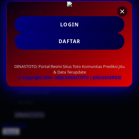
Moby
bak mandi
Momami
LOGIN
handuk
Mothercare
TOGEL LOGIN
Mustela
DAFTAR
My Buddy Tag
ayunan dan walker bayi
My K
alas bermain anak bayi
DINASTOTO: Portal Resmi Situs Toto Komunitas Prediksi Jitu
& Data Terupdate
N
© Copyright 2014 - 2026 DINASTOTO | JOELNEVERDIE
mainan anak bayi
Naif
mothercare toys
Nike
elc toys
Nordic Natural
DINASTOTO
Nuby
Akun Saya
Nuna
Masuk
Cari