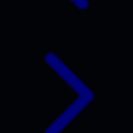
Twistshake
TY Toys
U
V
Veja
Vitaflow
Vtech
W
Waterland
Wellness
X