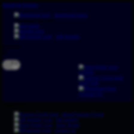
lewati ke Konten
download apps
download app from:
gift registry
Bahasa
ID
LOGIN
DAFTAR
Contact Us
Toggle Nav
about Kanmo Circle
gift registry
store finder
contact us