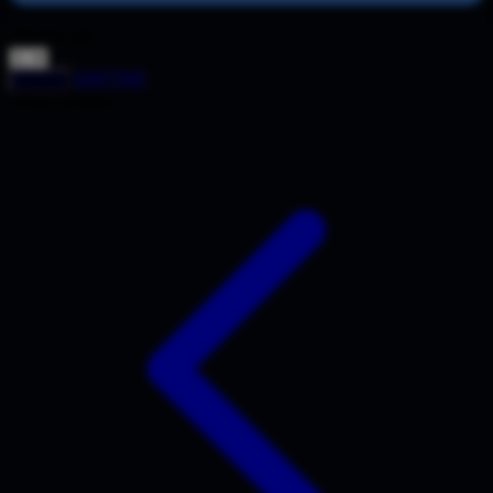
Squishmallows
choose qty
Starbooks
DAFTAR
Stick-O
LOGIN
Share product:
Stokke
Sudocrem
Sumimo
Sunnylife
Sun-Staches
Swimava
T
Tommee Tippee
Trunki
Tutti Bambini