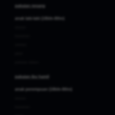
Buggygear
pakaian renang
Bumkins
anak laki-laki (18bln-8thn)
C
atasan
Cetaphil
bawahan
Chicco
setelan
Childlife
jaket
Clevamama
pakaian dalam
Cocolatte
Cottonseeds
pakaian ibu hamil
Cozy N Safe
anak perempuan (18bln-8thn)
Crane
atasan
Cybex
bawahan
D