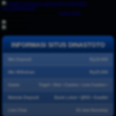
Hadiah Pemenang Jackpot
Rp.10.000.000
-
Q
Rp.1.000.000.000
Use Installment Options from
.
Laarn more
QV Baby
Available for :
home delivery
R
store pickup
Real Shades
INFORMASI SITUS DINASTOTO
Red Castle
Ribbon Madness
Min Deposit
Rp10.000
S
Min Withdraw
Rp25.000
Sebamed
Silver Cross
Game
Togel • Slot • Casino • Live Casino •
Simply Idea
Metode Deposit
Bank Lokal • QRIS • Ewallet
Skip Hop
Spectra
Live Chat
24 Jam Nonstop