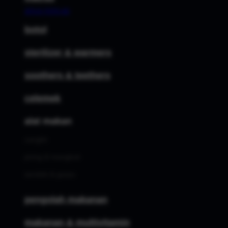
SITUS TOTO 4D
botol
sterilizer & warmers
soothers & teethers
celemek
alat makan
cangkir
piring & mangkuk
sendok & garpu
pengolah makanan
makanan & multivitamin