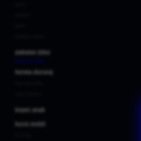
gaun
setelan
jaket
pakaian dalam
pakaian tidur
BANDAR TOGEL
kereta dorong
bayi baru lahir
usia 6 bulan+
koper anak
kursi mobil
0-13 Kg