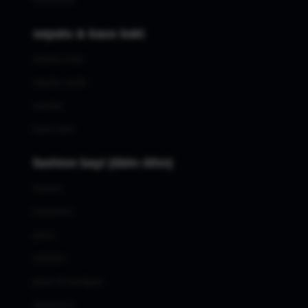
sepatu & kaus kaki
sepatu bayi
sepatu anak
sandal
kaus kaki
fashion bayi (0bln-3thn)
atasan
bawahan
gaun
setelan
jaket & kardigan
aksesoris