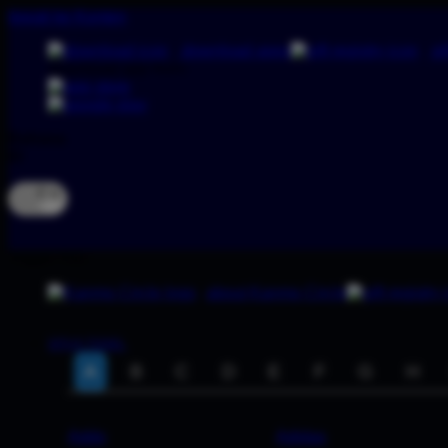
lewati ke Konten
download apps
gif
download app from:
Bahasa
ID
Toggle Nav
about Kanmo Circle
SITUS TOGEL
A
B
C
D
E
F
G
H
Addo
Adidas