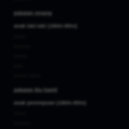
pakaian renang
anak laki-laki (18bln-8thn)
atasan
bawahan
setelan
jaket
pakaian dalam
pakaian ibu hamil
anak perempuan (18bln-8thn)
atasan
bawahan