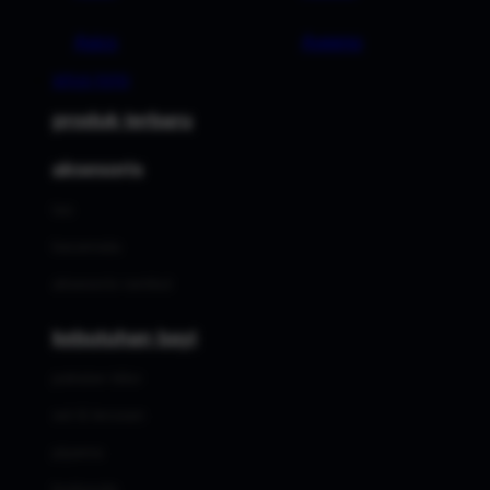
Asics
Aveeno
SITUS TOTO
produk terbaru
aksesoris
tas
kacamata
aksesoris rambut
kebutuhan bayi
pakaian tidur
set & terusan
piyama
bodysuits