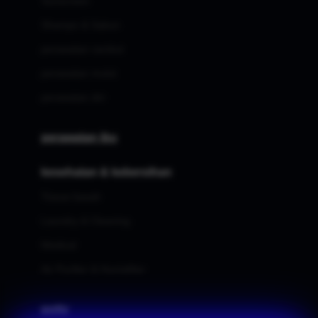
Sunscreen
London Taxi
Shampo & Sabun
Love To Dream
perawatan rambut
M
perawatan mulut
Magformers
perawatan diri
Mama's Choice
perawatan ibu
Mamas&Papas
Mamaway
kesehatan & kebersihan
Maxi Cosi
Tissue basah
Megabloks
Laundry & Cleaning
Micro
Medical
MiDeer
Air Purifier & Humidifier
Mimi & Lula
potty
Mini Monkey