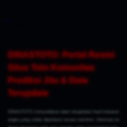
Share product:
DINASTOTO: Portal Resmi
Situs Toto Komunitas
Prediksi Jitu & Data
Terupdate
DINASTOTO menyediakan tabel rekapitulasi hasil keluaran
angka yang selalu diperbarui secara real-time. Informasi ini