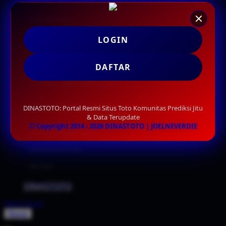
Moby
bak mandi
Momami
LOGIN
handuk
Mothercare
TOGEL LOGIN
Mustela
DAFTAR
My Buddy Tag
ayunan dan walker bayi
My K
alas bermain anak bayi
DINASTOTO: Portal Resmi Situs Toto Komunitas Prediksi Jitu
& Data Terupdate
N
© Copyright 2014 - 2026 DINASTOTO | JOELNEVERDIE
mainan anak bayi
Naif
mothercare toys
Nike
elc toys
Nordic Natural
DINASTOTO
Nuby
Akun Saya
Nuna
Masuk
Cari