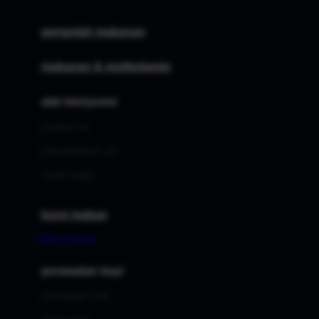
Joie
Joolz
pengolah makanan
Jujube
makanan & multivitamin
K
alat menyusui
Kiddycuts
pompa asi
Kumon
penyimpanan asi
L
cooler bags
Leapfrog
Leclerc
kursi makan
Lee Vierra
TOGEL ONLINE
Lillebaby
perawatan bayi
Little Bird Told Me
perawatan kulit
Little Miss Janis