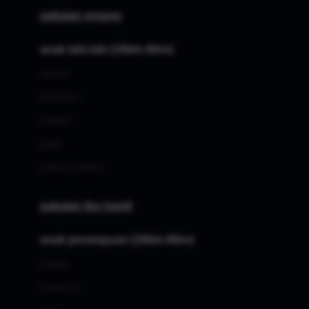
Buggygear
pakaian renang
Bumkins
anak laki-laki (18bln-8thn)
C
atasan
Cetaphil
bawahan
Chicco
setelan
Childlife
jaket
Clevamama
pakaian dalam
Cocolatte
Cottonseeds
pakaian ibu hamil
Cozy N Safe
anak perempuan (18bln-8thn)
Crane
atasan
Cybex
bawahan
D