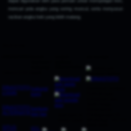
dapat digunakan oleh para pemain untuk mempelajari tren,
mencari pola angka yang sering muncul, serta menyusun
racikan angka hoki yang lebih matang.
Back to top
DINASTOTO
butuh
unduh
we accept
bantuan?
aplikasi
hubungi
DINASTOTO
kami
DINASTOTO
DINASTOTO
Direktorat Jenderal
hubungi
LOGIN
Perlindungan
kami
Konsumen dan
Tertib Niaga
DINASTOTO
bantuan
Kementerian
ALTERNATIF
dan faq
Perdagangan RI
ikuti kami di
WhatsApp: +62 123
media sosial
8888 8989
SITUS
021-