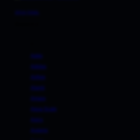
SITUS TOGEL
Brand A-Z
A
Addo
Adidas
Airfree
Alamii
Amara
Aqua Scale
Asics
Aveeno