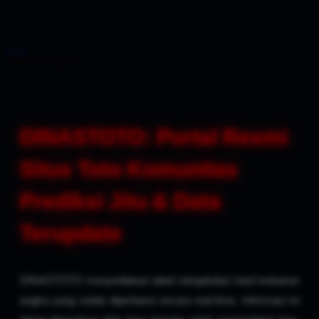
Share product:
DINASTOTO: Portal Resmi
Situs Toto Komunitas
Prediksi Jitu & Data
Terupdate
DINASTOTO menyediakan tabel rekapitulasi hasil keluaran
angka yang selalu diperbarui secara real-time. Informasi ini