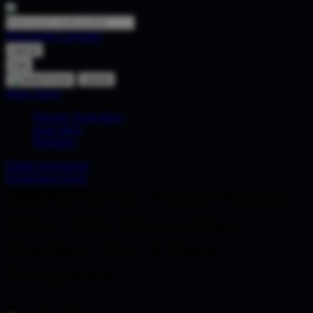
O
Oh Ma Grain
Pencarian Lanjutan
cancel
Okiedog
Cari
cancel
P
Akun Saya
Peachy
Masuk / buat akun
buat akun
Phil & Ted's
Bantuan
Philips Avent
Daftar Keinginan
Pigeon
Keranjang Saya
DINASTOTO: Portal Resmi
Playgro
Situs Toto Komunitas
Poled Global
Prediksi Jitu & Data
Ponycycle
Terupdate
Puma
Pureats
Serendah
10.000