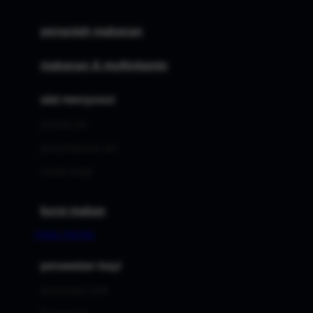
Joie
Joolz
pengolah makanan
Jujube
makanan & multivitamin
K
alat menyusui
Kiddycuts
pompa asi
Kumon
penyimpanan asi
L
cooler bags
Leapfrog
Leclerc
kursi makan
Lee Vierra
TOGEL ONLINE
Lillebaby
perawatan bayi
Little Bird Told Me
perawatan kulit
Little Miss Janis