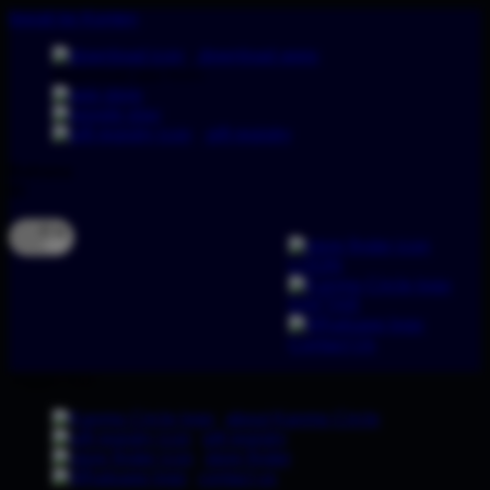
lewati ke Konten
download apps
download app from:
gift registry
Bahasa
ID
LOGIN
DAFTAR
Contact Us
Toggle Nav
about Kanmo Circle
gift registry
store finder
contact us