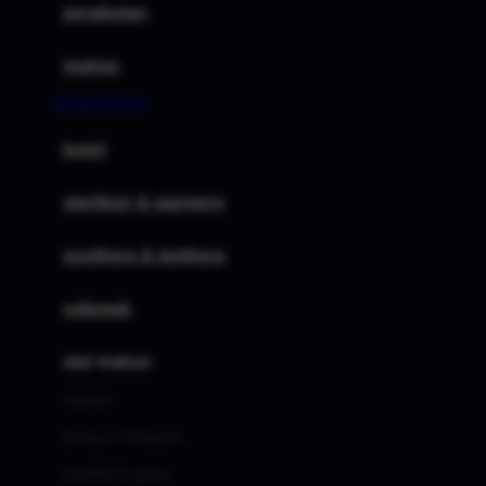
perabotan
Happy Tummy
Hauck
matras
Havaianas
SITUS TOTO 4D
Hegen
botol
Hot Wheels
sterilizer & warmers
Hybrid
I
soothers & teethers
Inlacta DHA
celemek
Interlac
alat makan
Ivenet
cangkir
J
piring & mangkuk
Jack N Jill
sendok & garpu