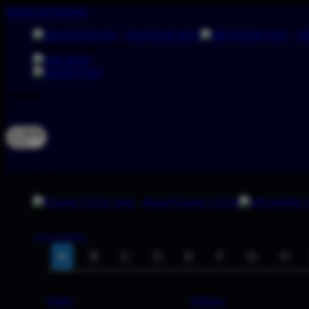
lewati ke Konten
download apps
gif
download app from:
Bahasa
ID
Toggle Nav
about Kanmo Circle
SITUS TOGEL
A
B
C
D
E
F
G
H
Addo
Adidas