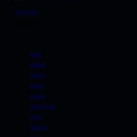
SITUS TOGEL
Brand A-Z
A
Addo
Adidas
Airfree
Alamii
Amara
Aqua Scale
Asics
Aveeno