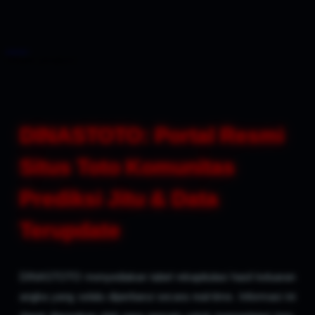
Share product:
DINASTOTO: Portal Resmi
Situs Toto Komunitas
Prediksi Jitu & Data
Terupdate
DINASTOTO menyediakan tabel rekapitulasi hasil keluaran
angka yang selalu diperbarui secara real-time. Informasi ini