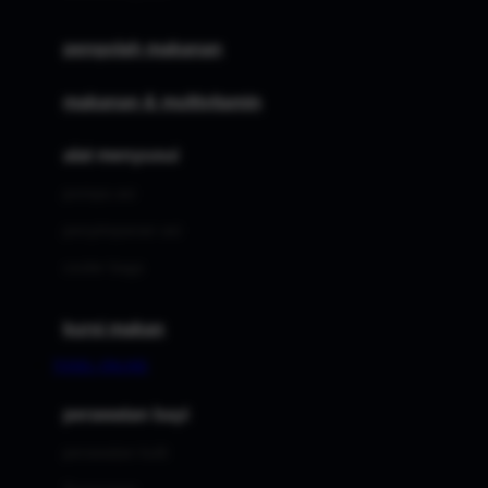
Joie
Joolz
pengolah makanan
Jujube
makanan & multivitamin
K
alat menyusui
Kiddycuts
pompa asi
Kumon
penyimpanan asi
L
cooler bags
Leapfrog
Leclerc
kursi makan
Lee Vierra
TOGEL ONLINE
Lillebaby
perawatan bayi
Little Bird Told Me
perawatan kulit
Little Miss Janis