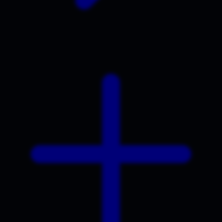
Xootz
Y
Yamatoya
Z
Zaxy
Zoggs
0-9
4Moms
59S