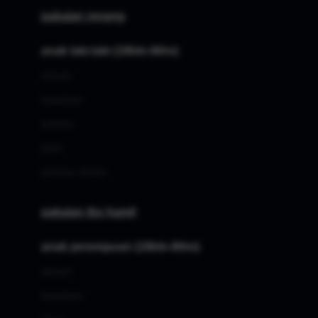
Buggygear
pakaian renang
Bumkins
anak laki-laki (18bln-8thn)
C
atasan
Cetaphil
bawahan
Chicco
setelan
Childlife
jaket
Clevamama
pakaian dalam
Cocolatte
Cottonseeds
pakaian ibu hamil
Cozy N Safe
anak perempuan (18bln-8thn)
Crane
atasan
Cybex
bawahan
D