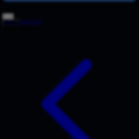
Squishmallows
choose qty
Starbooks
DAFTAR
Stick-O
LOGIN
Share product:
Stokke
Sudocrem
Sumimo
Sunnylife
Sun-Staches
Swimava
T
Tommee Tippee
Trunki
Tutti Bambini