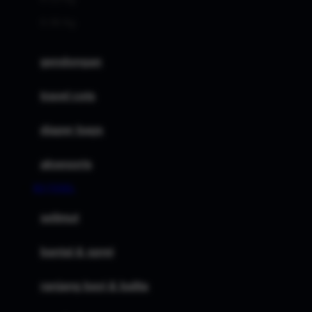
Felt So Sweet
0-36 Kg
Fisher Price
Flipper
gendongan
Friends Of Sally
travel cots
G
Gb
diaper bags
Geko
aksesoris
Graco
BO TOGEL
Gund
selimut
H
bantal & sprei
Habbie
Haenim
ranjang bayi & balita
Happy Horse