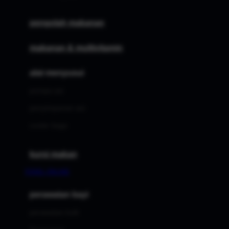
Joie
Joolz
pengolah makanan
Jujube
makanan & multivitamin
K
alat menyusui
Kiddycuts
pompa asi
Kumon
penyimpanan asi
L
cooler bags
Leapfrog
Leclerc
kursi makan
Lee Vierra
TOGEL ONLINE
Lillebaby
perawatan bayi
Little Bird Told Me
perawatan kulit
Little Miss Janis