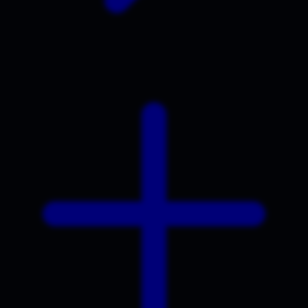
Xootz
Y
Yamatoya
Z
Zaxy
Zoggs
0-9
4Moms
59S