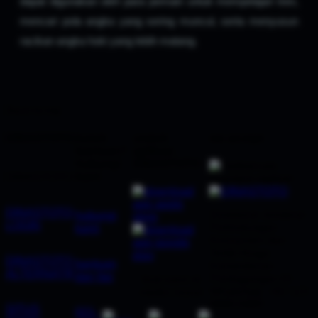
dapat digunakan oleh para pemain untuk mempelajari tren,
mencari pola angka yang sering muncul, serta menyusun
racikan angka hoki yang lebih matang.
Back to top
DINASTOTO
butuh
unduh
we accept
bantuan?
aplikasi
hubungi
DINASTOTO
kami
DINASTOTO
DINASTOTO
Direktorat Jenderal
hubungi
LOGIN
Perlindungan
kami
Konsumen dan
Tertib Niaga
DINASTOTO
bantuan
Kementerian
ALTERNATIF
dan faq
Perdagangan RI
ikuti kami di
WhatsApp: +62 123
media sosial
8888 8989
SITUS
021-