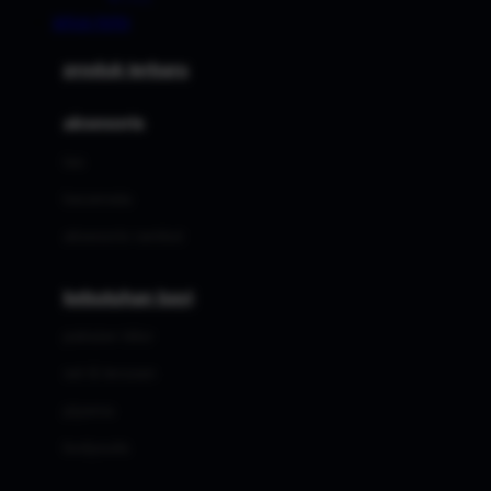
Awan
SITUS TOTO
Azetabio
produk terbaru
B
aksesoris
Baabaasheepz
tas
Babiators
kacamata
Baby Dove
aksesoris rambut
Baby Jogger
Baby Rovega
kebutuhan bayi
Babybee
pakaian tidur
Banana Boat
set & terusan
Banz
piyama
Barbie
bodysuits
Beaba