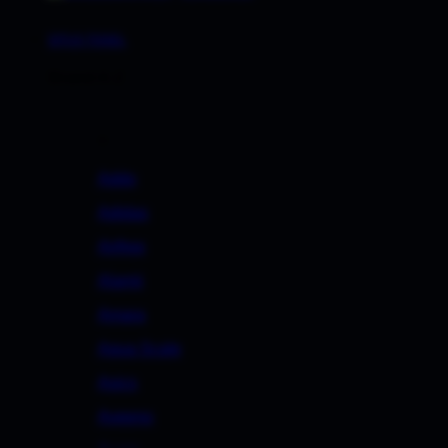
SITUS TOGEL
Brand A-Z
A
Addo
Adidas
Airfree
Alamii
Amara
Aqua Scale
Asics
Aveeno