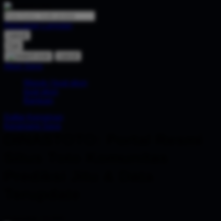
O
Oh Ma Grain
Pencarian Lanjutan
cancel
Okiedog
Cari
cancel
P
Akun Saya
Peachy
Masuk / buat akun
buat akun
Phil & Ted's
Bantuan
Philips Avent
Daftar Keinginan
Pigeon
Keranjang Saya
DINASTOTO: Portal Resmi
Playgro
Situs Toto Komunitas
Poled Global
Prediksi Jitu & Data
Ponycycle
Terupdate
Puma
Pureats
Serendah
10.000