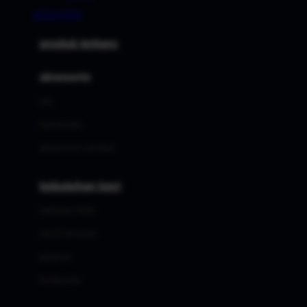
Awan
SITUS TOTO
Azetabio
produk terbaru
B
aksesoris
Baabaasheepz
tas
Babiators
kacamata
Baby Dove
aksesoris rambut
Baby Jogger
Baby Rovega
kebutuhan bayi
Babybee
pakaian tidur
Banana Boat
set & terusan
Banz
piyama
Barbie
bodysuits
Beaba