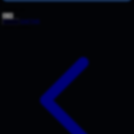
Squishmallows
choose qty
Starbooks
DAFTAR
Stick-O
LOGIN
Share product:
Stokke
Sudocrem
Sumimo
Sunnylife
Sun-Staches
Swimava
T
Tommee Tippee
Trunki
Tutti Bambini