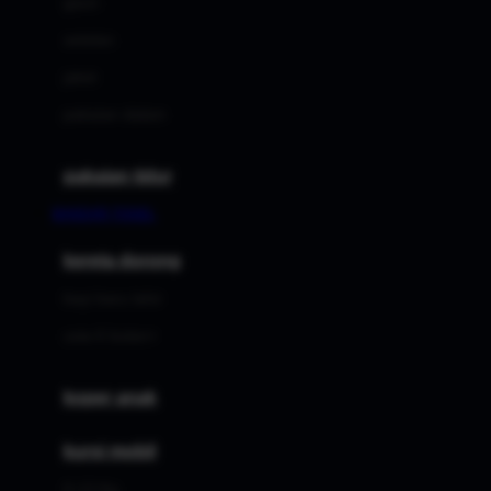
gaun
Dae Organics
setelan
Docare
jaket
Doona
pakaian dalam
Down To Earth
Drew
pakaian tidur
Dr. Brown's
BANDAR TOGEL
E
kereta dorong
ELC
bayi baru lahir
Ergobaby
usia 6 bulan+
Expert Care
koper anak
Ezyroller
kursi mobil
F
0-13 Kg