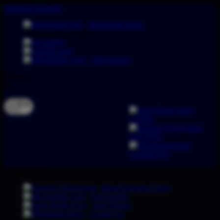
lewati ke Konten
download apps
download app from:
gift registry
Bahasa
ID
LOGIN
DAFTAR
Contact Us
Toggle Nav
about Kanmo Circle
gift registry
store finder
contact us