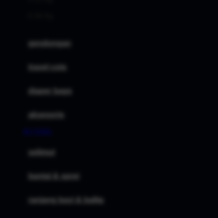
Felt So Sweet
0-36 Kg
Fisher Price
Flipper
gendongan
Friends Of Sally
travel cots
G
Gb
diaper bags
Geko
aksesoris
Graco
BO TOGEL
Gund
selimut
H
bantal & sprei
Habbie
Haenim
ranjang bayi & balita
Happy Horse