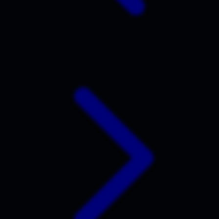
Twistshake
TY Toys
U
V
Veja
Vitaflow
Vtech
W
Waterland
Wellness
X