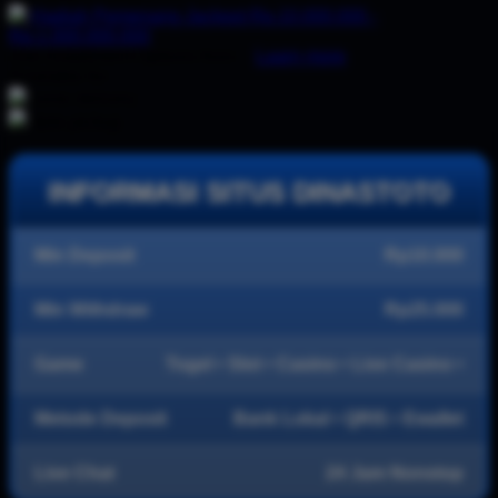
Hadiah Pemenang Jackpot
Rp.10.000.000
-
Q
Rp.1.000.000.000
Use Installment Options from
.
Laarn more
QV Baby
Available for :
home delivery
R
store pickup
Real Shades
INFORMASI SITUS DINASTOTO
Red Castle
Ribbon Madness
Min Deposit
Rp10.000
S
Min Withdraw
Rp25.000
Sebamed
Silver Cross
Game
Togel • Slot • Casino • Live Casino •
Simply Idea
Metode Deposit
Bank Lokal • QRIS • Ewallet
Skip Hop
Spectra
Live Chat
24 Jam Nonstop