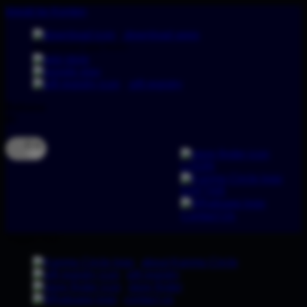
lewati ke Konten
download apps
download app from:
gift registry
Bahasa
ID
LOGIN
DAFTAR
Contact Us
Toggle Nav
about Kanmo Circle
gift registry
store finder
contact us