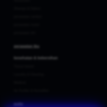
Sunscreen
London Taxi
Shampo & Sabun
Love To Dream
perawatan rambut
M
perawatan mulut
Magformers
perawatan diri
Mama's Choice
perawatan ibu
Mamas&Papas
Mamaway
kesehatan & kebersihan
Maxi Cosi
Tissue basah
Megabloks
Laundry & Cleaning
Micro
Medical
MiDeer
Air Purifier & Humidifier
Mimi & Lula
potty
Mini Monkey