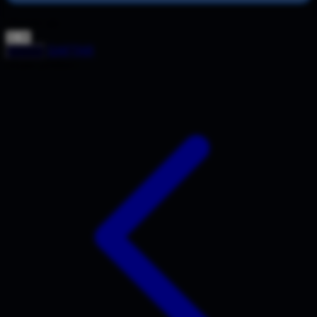
Squishmallows
choose qty
Starbooks
DAFTAR
Stick-O
LOGIN
Share product:
Stokke
Sudocrem
Sumimo
Sunnylife
Sun-Staches
Swimava
T
Tommee Tippee
Trunki
Tutti Bambini