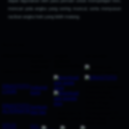
dapat digunakan oleh para pemain untuk mempelajari tren,
mencari pola angka yang sering muncul, serta menyusun
racikan angka hoki yang lebih matang.
Back to top
DINASTOTO
butuh
unduh
we accept
bantuan?
aplikasi
hubungi
DINASTOTO
kami
DINASTOTO
DINASTOTO
Direktorat Jenderal
hubungi
LOGIN
Perlindungan
kami
Konsumen dan
Tertib Niaga
DINASTOTO
bantuan
Kementerian
ALTERNATIF
dan faq
Perdagangan RI
ikuti kami di
WhatsApp: +62 123
media sosial
8888 8989
SITUS
021-