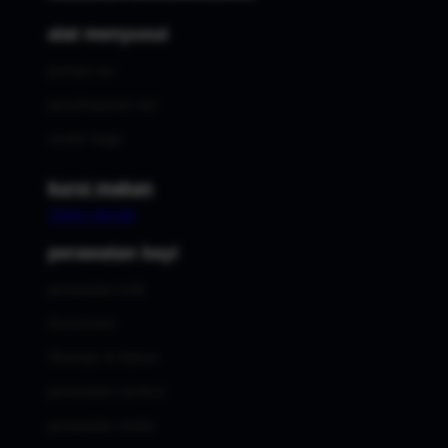
alat menyusui
pompa asi
penyimpanan asi
cooler bags
kursi makan
TOGEL ONLINE
perawatan bayi
perawatan kulit
Sunscreen
Shampo & Sabun
perawatan rambut
perawatan mulut