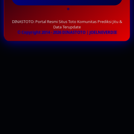
DINASTOTO: Portal Resmi Situs Toto Komunitas Prediksi Jitu &
Data Terupdate
© Copyright 2014 - 2026 DINASTOTO | JOELNEVERDIE