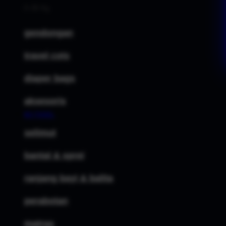
0-36 Kg
gendongan
travel cots
diaper bags
aksesoris
BO TOGEL
selimut
bantal & sprei
ranjang bayi & balita
perabotan
matras