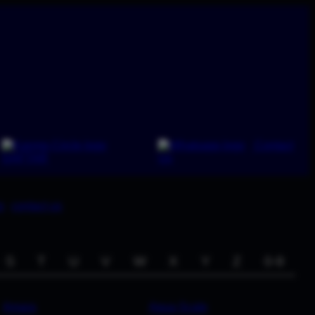
Contact
DAFTAR
Us
contact us
S
T
U
V
W
X
Y
Z
0-9
Amara
Aqua Scale