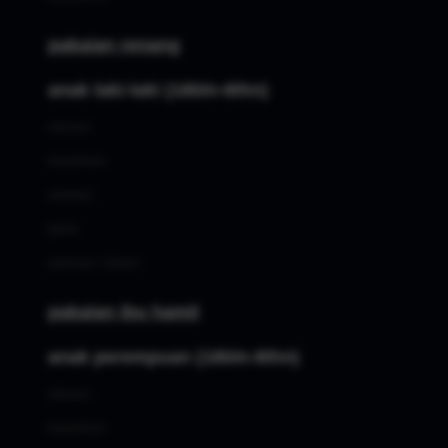
pakaian renang
anak laki-laki (18bln-8thn)
atasan
bawahan
setelan
jaket
pakaian dalam
pakaian ibu hamil
anak perempuan (18bln-8thn)
atasan
bawahan