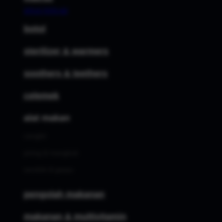
SITUS TOTO 4D
botol
sterilizer & warmers
soothers & teethers
celemek
alat makan
cangkir
piring & mangkuk
sendok & garpu
pengolah makanan
makanan & multivitamin