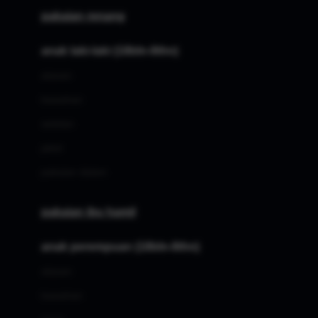
Buggygear
pakaian renang
Bumkins
anak laki-laki (18bln-8thn)
C
atasan
Cetaphil
bawahan
Chicco
setelan
Childlife
jaket
Clevamama
pakaian dalam
Cocolatte
Cottonseeds
pakaian ibu hamil
Cozy N Safe
anak perempuan (18bln-8thn)
Crane
atasan
Cybex
bawahan
D