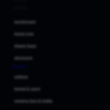
Felt So Sweet
0-36 Kg
Fisher Price
Flipper
gendongan
Friends Of Sally
travel cots
G
Gb
diaper bags
Geko
aksesoris
Graco
BO TOGEL
Gund
selimut
H
bantal & sprei
Habbie
Haenim
ranjang bayi & balita
Happy Horse