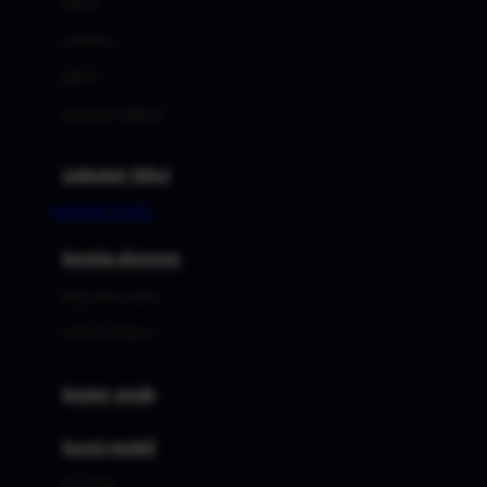
gaun
Dae Organics
setelan
Docare
jaket
Doona
pakaian dalam
Down To Earth
Drew
pakaian tidur
Dr. Brown's
BANDAR TOGEL
E
kereta dorong
ELC
bayi baru lahir
Ergobaby
usia 6 bulan+
Expert Care
koper anak
Ezyroller
kursi mobil
F
0-13 Kg