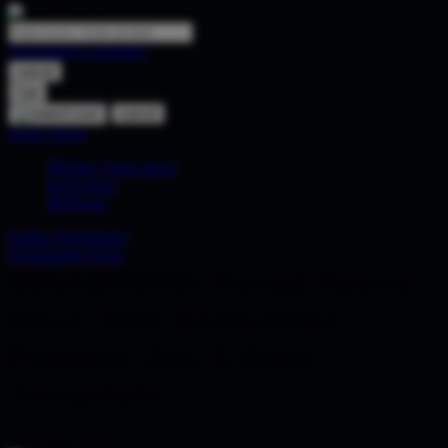
O
Oh Ma Grain
Pencarian Lanjutan
cancel
Okiedog
Cari
cancel
P
Akun Saya
Peachy
Masuk / buat akun
buat akun
Phil & Ted's
Bantuan
Philips Avent
Daftar Keinginan
Pigeon
Keranjang Saya
DINASTOTO: Portal Resmi
Playgro
Situs Toto Komunitas
Poled Global
Prediksi Jitu & Data
Ponycycle
Terupdate
Puma
Pureats
Serendah
10.000