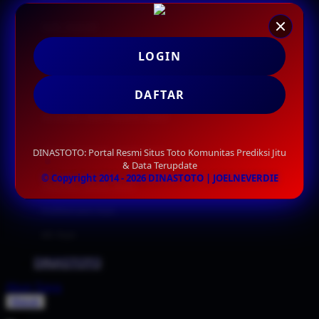
Moby
bak mandi
Momami
LOGIN
handuk
Mothercare
TOGEL LOGIN
Mustela
DAFTAR
My Buddy Tag
ayunan dan walker bayi
My K
alas bermain anak bayi
DINASTOTO: Portal Resmi Situs Toto Komunitas Prediksi Jitu
& Data Terupdate
N
© Copyright 2014 - 2026 DINASTOTO | JOELNEVERDIE
mainan anak bayi
Naif
mothercare toys
Nike
elc toys
Nordic Natural
DINASTOTO
Nuby
Akun Saya
Nuna
Masuk
Cari