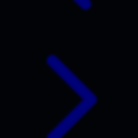
Twistshake
TY Toys
U
V
Veja
Vitaflow
Vtech
W
Waterland
Wellness
X