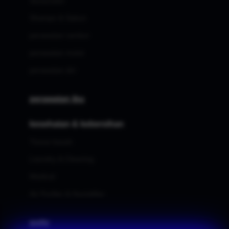
Sunscreen
London Taxi
Shampo & Sabun
Love To Dream
perawatan rambut
M
perawatan mulut
Magformers
perawatan diri
Mama's Choice
perawatan ibu
Mamas&Papas
Mamaway
kesehatan & kebersihan
Maxi Cosi
Tissue basah
Megabloks
Laundry & Cleaning
Micro
Medical
MiDeer
Air Purifier & Humidifier
Mimi & Lula
potty
Mini Monkey