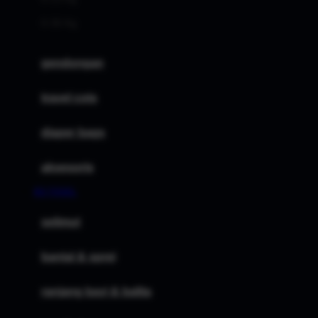
Felt So Sweet
0-36 Kg
Fisher Price
Flipper
gendongan
Friends Of Sally
travel cots
G
Gb
diaper bags
Geko
aksesoris
Graco
BO TOGEL
Gund
selimut
H
bantal & sprei
Habbie
Haenim
ranjang bayi & balita
Happy Horse