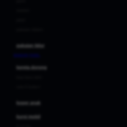
gaun
Dae Organics
setelan
Docare
jaket
Doona
pakaian dalam
Down To Earth
Drew
pakaian tidur
Dr. Brown's
BANDAR TOGEL
E
kereta dorong
ELC
bayi baru lahir
Ergobaby
usia 6 bulan+
Expert Care
koper anak
Ezyroller
kursi mobil
F
0-13 Kg