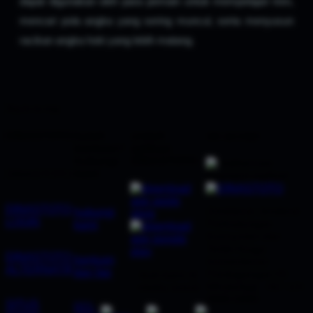
dapat digunakan oleh para pemain untuk mempelajari tren,
mencari pola angka yang sering muncul, serta menyusun
racikan angka hoki yang lebih matang.
Back to top
DINASTOTO
butuh
unduh
we accept
bantuan?
aplikasi
hubungi
DINASTOTO
kami
DINASTOTO
DINASTOTO
Direktorat Jenderal
hubungi
LOGIN
Perlindungan
kami
Konsumen dan
Tertib Niaga
DINASTOTO
bantuan
Kementerian
ALTERNATIF
dan faq
Perdagangan RI
ikuti kami di
WhatsApp: +62 123
media sosial
8888 8989
SITUS
021-