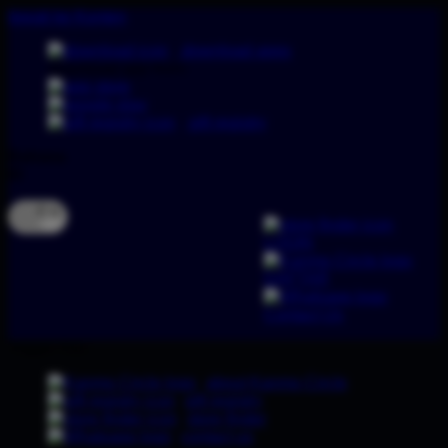
lewati ke Konten
download apps
download app from:
gift registry
Bahasa
ID
LOGIN
DAFTAR
Contact Us
Toggle Nav
about Kanmo Circle
gift registry
store finder
contact us