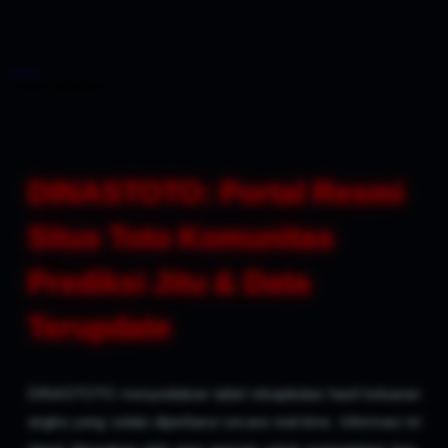
Share product:
DINASTOTO: Portal Resmi
Situs Toto Komunitas
Prediksi Jitu & Data
Terupdate
DINASTOTO menyediakan tabel rekapitulasi hasil keluaran
angka yang selalu diperbarui secara real-time. Informasi ini