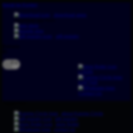
lewati ke Konten
download apps
download app from:
gift registry
Bahasa
ID
LOGIN
DAFTAR
Contact Us
Toggle Nav
about Kanmo Circle
gift registry
store finder
contact us