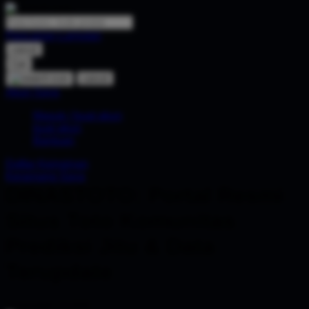
O
Oh Ma Grain
Pencarian Lanjutan
cancel
Okiedog
Cari
cancel
P
Akun Saya
Peachy
Masuk / buat akun
buat akun
Phil & Ted's
Bantuan
Philips Avent
Daftar Keinginan
Pigeon
Keranjang Saya
DINASTOTO: Portal Resmi
Playgro
Situs Toto Komunitas
Poled Global
Prediksi Jitu & Data
Ponycycle
Terupdate
Puma
Pureats
Serendah
10.000