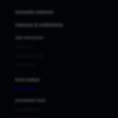
Joie
Joolz
pengolah makanan
Jujube
makanan & multivitamin
K
alat menyusui
Kiddycuts
pompa asi
Kumon
penyimpanan asi
L
cooler bags
Leapfrog
Leclerc
kursi makan
Lee Vierra
TOGEL ONLINE
Lillebaby
perawatan bayi
Little Bird Told Me
perawatan kulit
Little Miss Janis