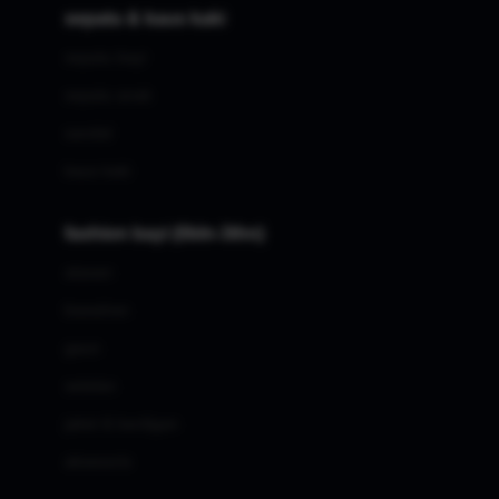
Beauty Barn
sepatu & kaus kaki
Bio Oil
sepatu bayi
Biolane
sepatu anak
Bite Fighters
sandal
Bizzi Growin
kaus kaki
Blackmores
fashion bayi (0bln-3thn)
Blooming Marvellous
atasan
Bonnels
bawahan
Bravado
gaun
Bruder
setelan
Brush Baby
jaket & kardigan
Buds Organics
aksesoris
Bugaboo