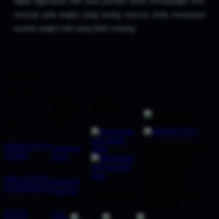
dapat digunakan oleh para pemain untuk mempelajari tren,
mencari pola angka yang sering muncul, serta menyusun
racikan angka hoki yang lebih matang.
Back to top
DINASTOTO
butuh
unduh
we accept
bantuan?
aplikasi
hubungi
DINASTOTO
kami
DINASTOTO
DINASTOTO
Direktorat Jenderal
hubungi
LOGIN
Perlindungan
kami
Konsumen dan
Tertib Niaga
DINASTOTO
bantuan
Kementerian
ALTERNATIF
dan faq
Perdagangan RI
ikuti kami di
WhatsApp: +62 123
media sosial
8888 8989
SITUS
021-