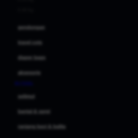
Felt So Sweet
0-36 Kg
Fisher Price
Flipper
gendongan
Friends Of Sally
travel cots
G
Gb
diaper bags
Geko
aksesoris
Graco
BO TOGEL
Gund
selimut
H
bantal & sprei
Habbie
Haenim
ranjang bayi & balita
Happy Horse