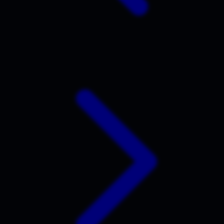
Twistshake
TY Toys
U
V
Veja
Vitaflow
Vtech
W
Waterland
Wellness
X