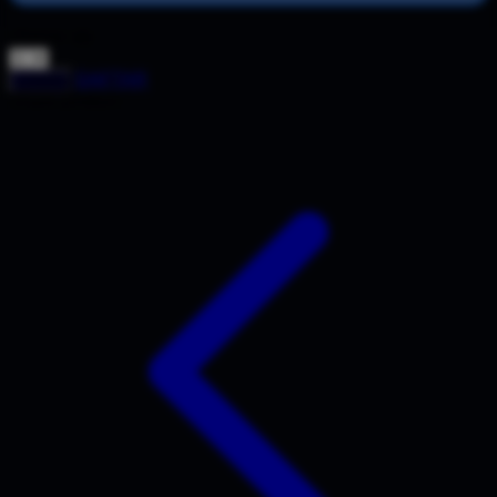
Squishmallows
choose qty
Starbooks
DAFTAR
Stick-O
LOGIN
Share product:
Stokke
Sudocrem
Sumimo
Sunnylife
Sun-Staches
Swimava
T
Tommee Tippee
Trunki
Tutti Bambini