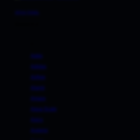
SITUS TOGEL
Brand A-Z
A
Addo
Adidas
Airfree
Alamii
Amara
Aqua Scale
Asics
Aveeno