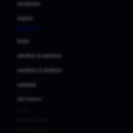
perabotan
Happy Tummy
Hauck
matras
Havaianas
SITUS TOTO 4D
Hegen
botol
Hot Wheels
sterilizer & warmers
Hybrid
I
soothers & teethers
Inlacta DHA
celemek
Interlac
alat makan
Ivenet
cangkir
J
piring & mangkuk
Jack N Jill
sendok & garpu