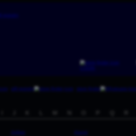
t registry
LOGIN
gift registry
store finder
I
J
K
L
M
N
O
P
Q
R
Airfree
Alamii