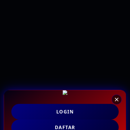
LOGIN
DAFTAR