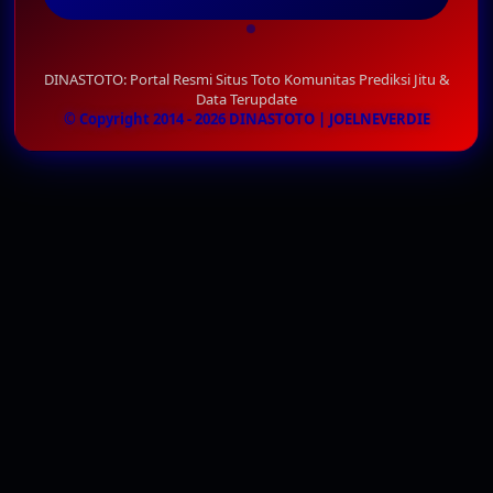
DINASTOTO: Portal Resmi Situs Toto Komunitas Prediksi Jitu &
Data Terupdate
© Copyright 2014 - 2026 DINASTOTO | JOELNEVERDIE