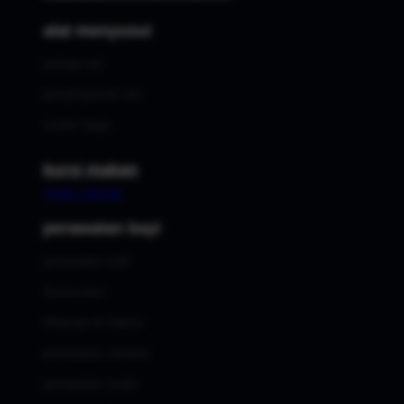
alat menyusui
pompa asi
penyimpanan asi
cooler bags
kursi makan
TOGEL ONLINE
perawatan bayi
perawatan kulit
Sunscreen
Shampo & Sabun
perawatan rambut
perawatan mulut