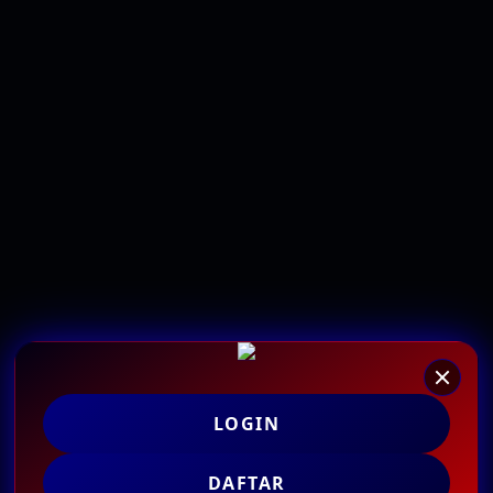
LOGIN
DAFTAR