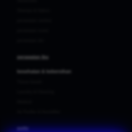
Sunscreen
London Taxi
Shampo & Sabun
Love To Dream
perawatan rambut
M
perawatan mulut
Magformers
perawatan diri
Mama's Choice
perawatan ibu
Mamas&Papas
Mamaway
kesehatan & kebersihan
Maxi Cosi
Tissue basah
Megabloks
Laundry & Cleaning
Micro
Medical
MiDeer
Air Purifier & Humidifier
Mimi & Lula
potty
Mini Monkey