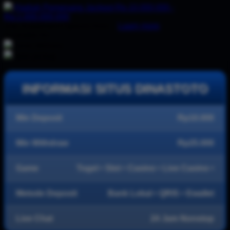
Hadiah Pemenang Jackpot
Rp.10.000.000
-
Q
Rp.1.000.000.000
Use Installment Options from
.
Laarn more
QV Baby
Available for :
home delivery
R
store pickup
Real Shades
INFORMASI SITUS DINASTOTO
Red Castle
Ribbon Madness
Min Deposit
Rp10.000
S
Min Withdraw
Rp25.000
Sebamed
Silver Cross
Game
Togel • Slot • Casino • Live Casino •
Simply Idea
Metode Deposit
Bank Lokal • QRIS • Ewallet
Skip Hop
Spectra
Live Chat
24 Jam Nonstop