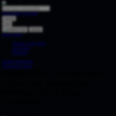
O
Oh Ma Grain
Pencarian Lanjutan
cancel
Okiedog
Cari
cancel
P
Akun Saya
Peachy
Masuk / buat akun
buat akun
Phil & Ted's
Bantuan
Philips Avent
Daftar Keinginan
Pigeon
Keranjang Saya
DINASTOTO: Portal Resmi
Playgro
Situs Toto Komunitas
Poled Global
Prediksi Jitu & Data
Ponycycle
Terupdate
Puma
Pureats
Serendah
10.000