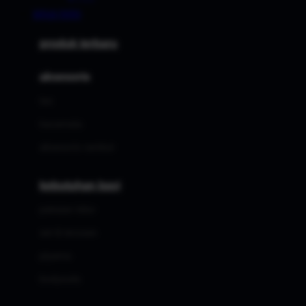
Awan
SITUS TOTO
Azetabio
produk terbaru
B
aksesoris
Baabaasheepz
tas
Babiators
kacamata
Baby Dove
aksesoris rambut
Baby Jogger
Baby Rovega
kebutuhan bayi
Babybee
pakaian tidur
Banana Boat
set & terusan
Banz
piyama
Barbie
bodysuits
Beaba