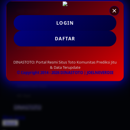
Moby
bak mandi
Momami
LOGIN
handuk
Mothercare
TOGEL LOGIN
Mustela
DAFTAR
My Buddy Tag
ayunan dan walker bayi
My K
alas bermain anak bayi
DINASTOTO: Portal Resmi Situs Toto Komunitas Prediksi Jitu
& Data Terupdate
N
© Copyright 2014 - 2026 DINASTOTO | JOELNEVERDIE
mainan anak bayi
Naif
mothercare toys
Nike
elc toys
Nordic Natural
DINASTOTO
Nuby
Akun Saya
Nuna
Masuk
Cari