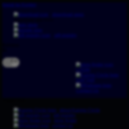
lewati ke Konten
download apps
download app from:
gift registry
Bahasa
ID
LOGIN
DAFTAR
Contact Us
Toggle Nav
about Kanmo Circle
gift registry
store finder
contact us