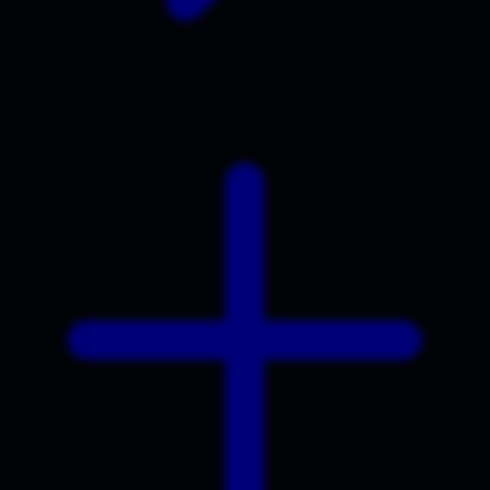
Xootz
Y
Yamatoya
Z
Zaxy
Zoggs
0-9
4Moms
59S