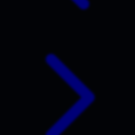
Twistshake
TY Toys
U
V
Veja
Vitaflow
Vtech
W
Waterland
Wellness
X