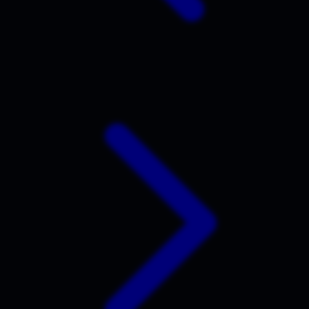
Twistshake
TY Toys
U
V
Veja
Vitaflow
Vtech
W
Waterland
Wellness
X