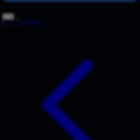
Squishmallows
choose qty
Starbooks
DAFTAR
Stick-O
LOGIN
Share product:
Stokke
Sudocrem
Sumimo
Sunnylife
Sun-Staches
Swimava
T
Tommee Tippee
Trunki
Tutti Bambini