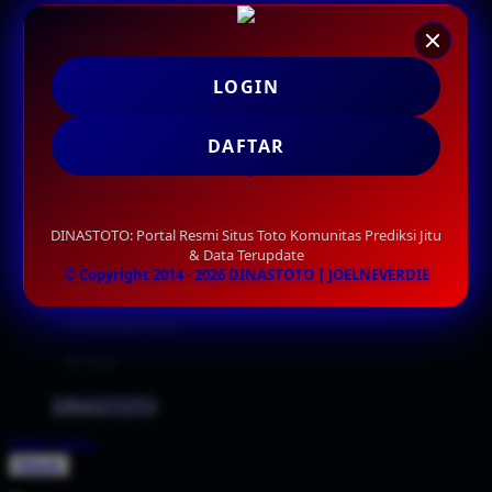
Moby
bak mandi
Momami
LOGIN
handuk
Mothercare
TOGEL LOGIN
Mustela
DAFTAR
My Buddy Tag
ayunan dan walker bayi
My K
alas bermain anak bayi
DINASTOTO: Portal Resmi Situs Toto Komunitas Prediksi Jitu
& Data Terupdate
N
© Copyright 2014 - 2026 DINASTOTO | JOELNEVERDIE
mainan anak bayi
Naif
mothercare toys
Nike
elc toys
Nordic Natural
DINASTOTO
Nuby
Akun Saya
Nuna
Masuk
Cari