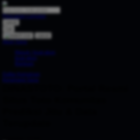
O
Oh Ma Grain
Pencarian Lanjutan
cancel
Okiedog
Cari
cancel
P
Akun Saya
Peachy
Masuk / buat akun
buat akun
Phil & Ted's
Bantuan
Philips Avent
Daftar Keinginan
Pigeon
Keranjang Saya
DINASTOTO: Portal Resmi
Playgro
Situs Toto Komunitas
Poled Global
Prediksi Jitu & Data
Ponycycle
Terupdate
Puma
Pureats
Serendah
10.000