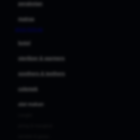
perabotan
Happy Tummy
Hauck
matras
Havaianas
SITUS TOTO 4D
Hegen
botol
Hot Wheels
sterilizer & warmers
Hybrid
I
soothers & teethers
Inlacta DHA
celemek
Interlac
alat makan
Ivenet
cangkir
J
piring & mangkuk
Jack N Jill
sendok & garpu