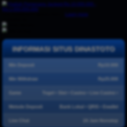
Hadiah Pemenang Jackpot
Rp.10.000.000
-
Q
Rp.1.000.000.000
Use Installment Options from
.
Laarn more
QV Baby
Available for :
home delivery
R
store pickup
Real Shades
INFORMASI SITUS DINASTOTO
Red Castle
Ribbon Madness
Min Deposit
Rp10.000
S
Min Withdraw
Rp25.000
Sebamed
Silver Cross
Game
Togel • Slot • Casino • Live Casino •
Simply Idea
Metode Deposit
Bank Lokal • QRIS • Ewallet
Skip Hop
Spectra
Live Chat
24 Jam Nonstop