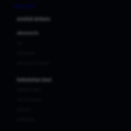
Awan
SITUS TOTO
Azetabio
produk terbaru
B
aksesoris
Baabaasheepz
tas
Babiators
kacamata
Baby Dove
aksesoris rambut
Baby Jogger
Baby Rovega
kebutuhan bayi
Babybee
pakaian tidur
Banana Boat
set & terusan
Banz
piyama
Barbie
bodysuits
Beaba