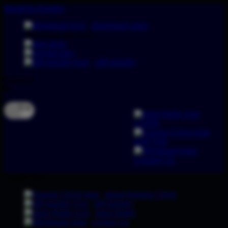
lewati ke Konten
download apps
download app from:
gift registry
Bahasa
ID
LOGIN
DAFTAR
Contact Us
Toggle Nav
about Kanmo Circle
gift registry
store finder
contact us