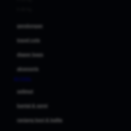
Felt So Sweet
0-36 Kg
Fisher Price
Flipper
gendongan
Friends Of Sally
travel cots
G
Gb
diaper bags
Geko
aksesoris
Graco
BO TOGEL
Gund
selimut
H
bantal & sprei
Habbie
Haenim
ranjang bayi & balita
Happy Horse