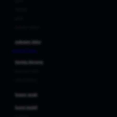
gaun
Dae Organics
setelan
Docare
jaket
Doona
pakaian dalam
Down To Earth
Drew
pakaian tidur
Dr. Brown's
BANDAR TOGEL
E
kereta dorong
ELC
bayi baru lahir
Ergobaby
usia 6 bulan+
Expert Care
koper anak
Ezyroller
kursi mobil
F
0-13 Kg