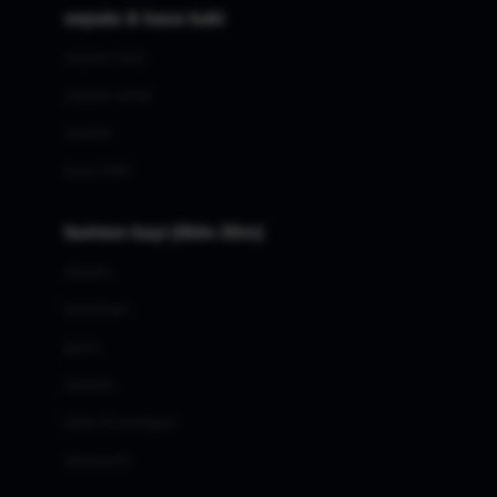
Beauty Barn
sepatu & kaus kaki
Bio Oil
sepatu bayi
Biolane
sepatu anak
Bite Fighters
sandal
Bizzi Growin
kaus kaki
Blackmores
fashion bayi (0bln-3thn)
Blooming Marvellous
atasan
Bonnels
bawahan
Bravado
gaun
Bruder
setelan
Brush Baby
jaket & kardigan
Buds Organics
aksesoris
Bugaboo