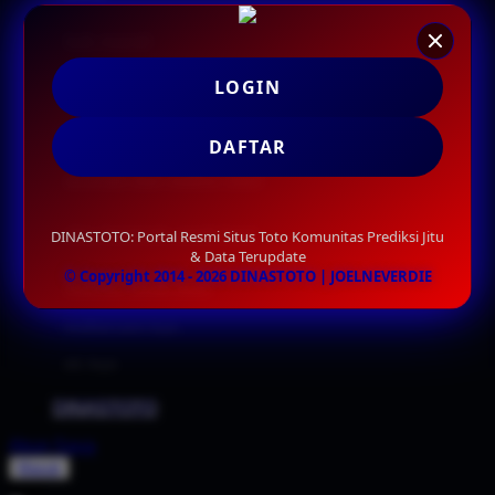
Moby
bak mandi
Momami
LOGIN
handuk
Mothercare
TOGEL LOGIN
Mustela
DAFTAR
My Buddy Tag
ayunan dan walker bayi
My K
alas bermain anak bayi
DINASTOTO: Portal Resmi Situs Toto Komunitas Prediksi Jitu
& Data Terupdate
N
© Copyright 2014 - 2026 DINASTOTO | JOELNEVERDIE
mainan anak bayi
Naif
mothercare toys
Nike
elc toys
Nordic Natural
DINASTOTO
Nuby
Akun Saya
Nuna
Masuk
Cari