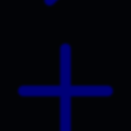
Xootz
Y
Yamatoya
Z
Zaxy
Zoggs
0-9
4Moms
59S