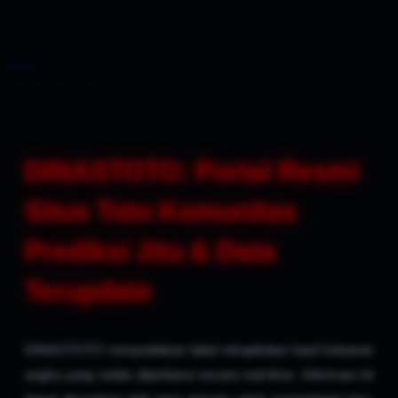
Share product:
DINASTOTO: Portal Resmi
Situs Toto Komunitas
Prediksi Jitu & Data
Terupdate
DINASTOTO menyediakan tabel rekapitulasi hasil keluaran
angka yang selalu diperbarui secara real-time. Informasi ini