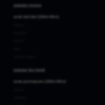
Buggygear
pakaian renang
Bumkins
anak laki-laki (18bln-8thn)
C
atasan
Cetaphil
bawahan
Chicco
setelan
Childlife
jaket
Clevamama
pakaian dalam
Cocolatte
Cottonseeds
pakaian ibu hamil
Cozy N Safe
anak perempuan (18bln-8thn)
Crane
atasan
Cybex
bawahan
D