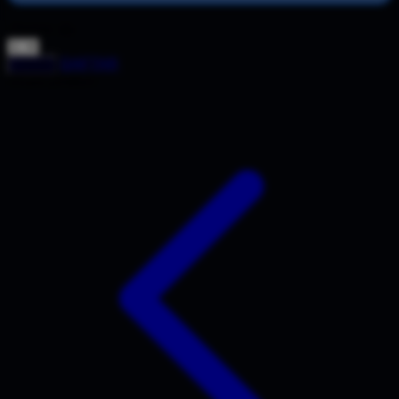
Squishmallows
choose qty
Starbooks
DAFTAR
Stick-O
LOGIN
Share product:
Stokke
Sudocrem
Sumimo
Sunnylife
Sun-Staches
Swimava
T
Tommee Tippee
Trunki
Tutti Bambini