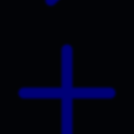
Xootz
Y
Yamatoya
Z
Zaxy
Zoggs
0-9
4Moms
59S