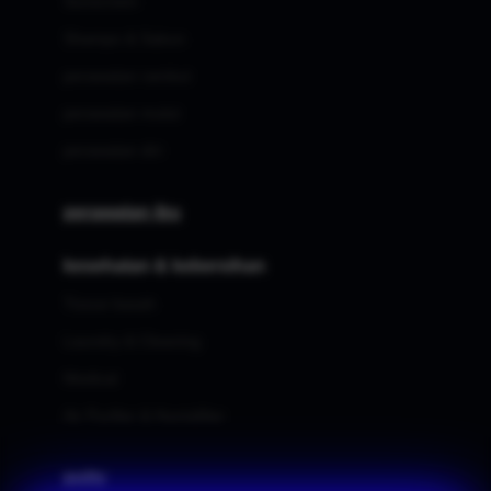
Sunscreen
London Taxi
Shampo & Sabun
Love To Dream
perawatan rambut
M
perawatan mulut
Magformers
perawatan diri
Mama's Choice
perawatan ibu
Mamas&Papas
Mamaway
kesehatan & kebersihan
Maxi Cosi
Tissue basah
Megabloks
Laundry & Cleaning
Micro
Medical
MiDeer
Air Purifier & Humidifier
Mimi & Lula
potty
Mini Monkey