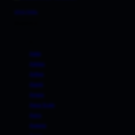
SITUS TOGEL
Brand A-Z
A
Addo
Adidas
Airfree
Alamii
Amara
Aqua Scale
Asics
Aveeno