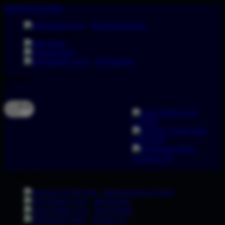
lewati ke Konten
download apps
download app from:
gift registry
Bahasa
ID
LOGIN
DAFTAR
Contact Us
Toggle Nav
about Kanmo Circle
gift registry
store finder
contact us