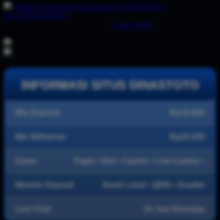
Hadiah Pemenang Jackpot
Rp.10.000.000
-
Q
Rp.1.000.000.000
Use Installment Options from
.
Laarn more
QV Baby
Available for :
home delivery
R
store pickup
Real Shades
INFORMASI SITUS DINASTOTO
Red Castle
Ribbon Madness
Min Deposit
Rp10.000
S
Min Withdraw
Rp25.000
Sebamed
Silver Cross
Game
Togel • Slot • Casino • Live Casino •
Simply Idea
Metode Deposit
Bank Lokal • QRIS • Ewallet
Skip Hop
Spectra
Live Chat
24 Jam Nonstop