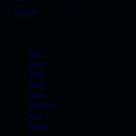
SITUS TOGEL
Brand A-Z
A
Addo
Adidas
Airfree
Alamii
Amara
Aqua Scale
Asics
Aveeno