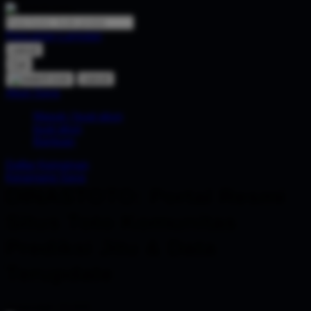
O
Oh Ma Grain
Pencarian Lanjutan
cancel
Okiedog
Cari
cancel
P
Akun Saya
Peachy
Masuk / buat akun
buat akun
Phil & Ted's
Bantuan
Philips Avent
Daftar Keinginan
Pigeon
Keranjang Saya
DINASTOTO: Portal Resmi
Playgro
Situs Toto Komunitas
Poled Global
Prediksi Jitu & Data
Ponycycle
Terupdate
Puma
Pureats
Serendah
10.000