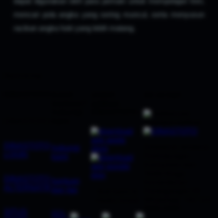
dapat digunakan oleh para pemain untuk mempelajari tren,
mencari pola angka yang sering muncul, serta menyusun
racikan angka hoki yang lebih matang.
Back to top
DINASTOTO
butuh
unduh
we accept
bantuan?
aplikasi
hubungi
DINASTOTO
kami
DINASTOTO
DINASTOTO
Direktorat Jenderal
hubungi
LOGIN
Perlindungan
kami
Konsumen dan
Tertib Niaga
DINASTOTO
bantuan
Kementerian
ALTERNATIF
dan faq
Perdagangan RI
ikuti kami di
WhatsApp: +62 123
media sosial
8888 8989
SITUS
021-