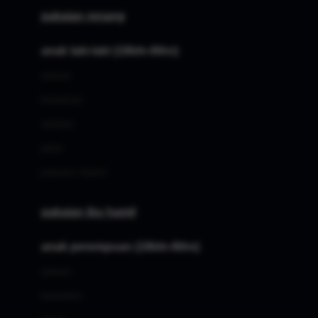
Buggygear
pakaian renang
Bumkins
anak laki-laki (18bln-8thn)
C
atasan
Cetaphil
bawahan
Chicco
setelan
Childlife
jaket
Clevamama
pakaian dalam
Cocolatte
Cottonseeds
pakaian ibu hamil
Cozy N Safe
anak perempuan (18bln-8thn)
Crane
atasan
Cybex
bawahan
D