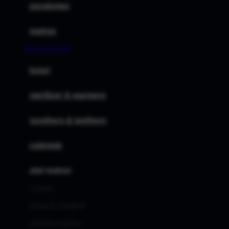
perabotan
Happy Tummy
Hauck
matras
Havaianas
SITUS TOTO 4D
Hegen
botol
Hot Wheels
sterilizer & warmers
Hybrid
I
soothers & teethers
Inlacta DHA
celemek
Interlac
alat makan
Ivenet
cangkir
J
piring & mangkuk
Jack N Jill
sendok & garpu