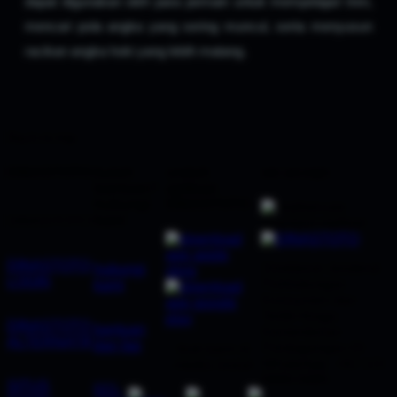
dapat digunakan oleh para pemain untuk mempelajari tren,
mencari pola angka yang sering muncul, serta menyusun
racikan angka hoki yang lebih matang.
Back to top
DINASTOTO
butuh
unduh
we accept
bantuan?
aplikasi
hubungi
DINASTOTO
kami
DINASTOTO
DINASTOTO
Direktorat Jenderal
hubungi
LOGIN
Perlindungan
kami
Konsumen dan
Tertib Niaga
DINASTOTO
bantuan
Kementerian
ALTERNATIF
dan faq
Perdagangan RI
ikuti kami di
WhatsApp: +62 123
media sosial
8888 8989
SITUS
021-