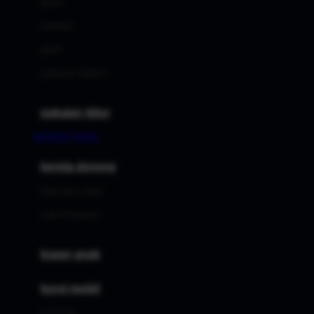
gaun
Dae Organics
setelan
Docare
jaket
Doona
pakaian dalam
Down To Earth
Drew
pakaian tidur
Dr. Brown's
BANDAR TOGEL
E
kereta dorong
ELC
bayi baru lahir
Ergobaby
usia 6 bulan+
Expert Care
koper anak
Ezyroller
kursi mobil
F
0-13 Kg