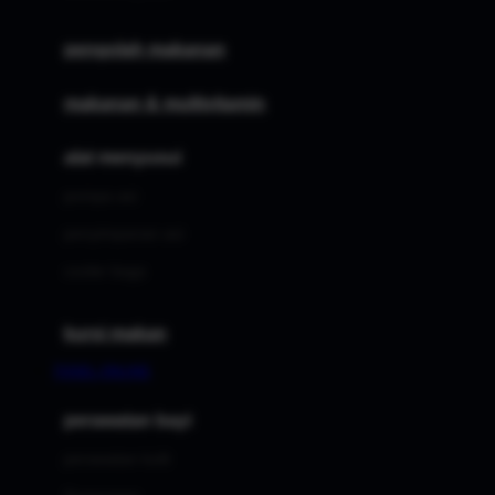
Joie
Joolz
pengolah makanan
Jujube
makanan & multivitamin
K
alat menyusui
Kiddycuts
pompa asi
Kumon
penyimpanan asi
L
cooler bags
Leapfrog
Leclerc
kursi makan
Lee Vierra
TOGEL ONLINE
Lillebaby
perawatan bayi
Little Bird Told Me
perawatan kulit
Little Miss Janis