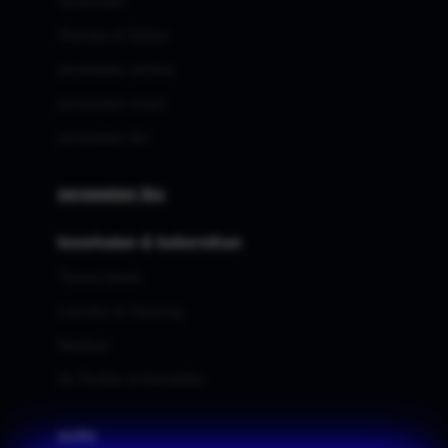
Sunscreen
London Taxi
Shampo & Sabun
Love To Dream
perawatan rambut
M
perawatan mulut
Magformers
perawatan diri
Mama's Choice
perawatan ibu
Mamas&Papas
Mamaway
kesehatan & kebersihan
Maxi Cosi
Tissue basah
Megabloks
Laundry & Cleaning
Micro
Medical
MiDeer
Air Purifier & Humidifier
Mimi & Lula
potty
Mini Monkey