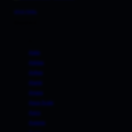
SITUS TOGEL
Brand A-Z
A
Addo
Adidas
Airfree
Alamii
Amara
Aqua Scale
Asics
Aveeno